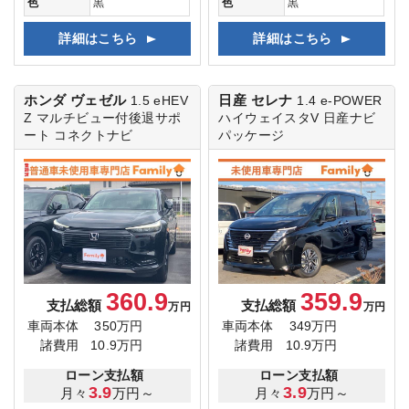
色
黒
色
黒
詳細はこちら
詳細はこちら
ホンダ ヴェゼル
日産 セレナ
1.5 eHEV
1.4 e-POWER
Z
マルチビュー付後退サポ
ハイウェイスタV
日産ナビ
ート コネクトナビ
パッケージ
360.9
359.9
支払総額
支払総額
万円
万円
車両本体
350万円
車両本体
349万円
諸費用
10.9万円
諸費用
10.9万円
ローン支払額
ローン支払額
3.9
3.9
月々
万円～
月々
万円～