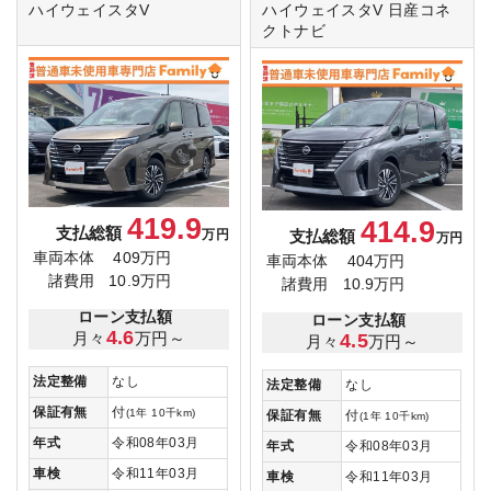
ハイウェイスタV
ハイウェイスタV
日産コネ
クトナビ
419.9
414.9
支払総額
支払総額
万円
万円
車両本体
409万円
車両本体
404万円
諸費用
10.9万円
諸費用
10.9万円
ローン支払額
ローン支払額
4.6
月々
万円～
4.5
月々
万円～
法定整備
なし
法定整備
なし
保証有無
付
(1年 10千km)
保証有無
付
(1年 10千km)
年式
令和08年03月
年式
令和08年03月
車検
令和11年03月
車検
令和11年03月