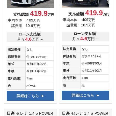
419.9
419.9
支払総額
支払総額
万円
万円
車両本体
409万円
車両本体
409万円
諸費用
10.9万円
諸費用
10.9万円
ローン支払額
ローン支払額
4.6
月々
万円～
4.6
月々
万円～
法定整備
なし
法定整備
なし
保証有無
付
(1年 10千km)
保証有無
付
(1年 10千km)
年式
令和08年03月
年式
令和08年02月
車検
令和11年03月
車検
令和11年02月
走行距離
7km
走行距離
7km
色
黒
色
パール
詳細はこちら
詳細はこちら
日産 セレナ
日産 セレナ
1.4 e-POWER
1.4 e-POWER