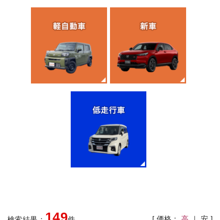
149
[ 価格：
高
｜
安
]
検索結果：
件