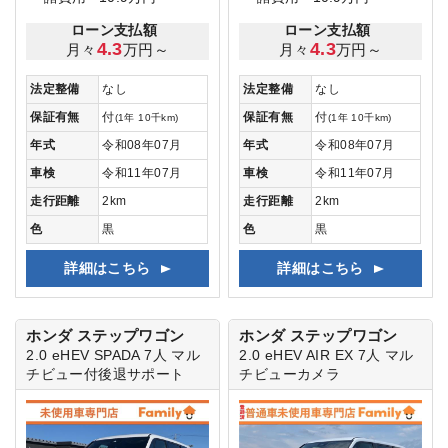
ローン支払額
ローン支払額
4.3
4.3
月々
万円～
月々
万円～
法定整備
なし
法定整備
なし
保証有無
付
保証有無
付
(1年 10千km)
(1年 10千km)
年式
令和08年07月
年式
令和08年07月
車検
令和11年07月
車検
令和11年07月
走行距離
2km
走行距離
2km
色
黒
色
黒
詳細はこちら
詳細はこちら
ホンダ ステップワゴン
ホンダ ステップワゴン
2.0 eHEV SPADA 7人
マル
2.0 eHEV AIR EX 7人
マル
チビュー付後退サポート
チビューカメラ