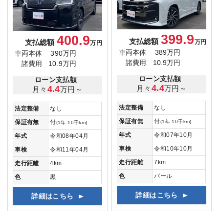
399.9
400.9
支払総額
支払総額
万円
万円
車両本体
389万円
車両本体
390万円
諸費用
10.9万円
諸費用
10.9万円
ローン支払額
ローン支払額
4.4
月々
万円～
4.4
月々
万円～
法定整備
なし
法定整備
なし
保証有無
付
(1年 10千km)
保証有無
付
(1年 10千km)
年式
令和07年10月
年式
令和08年04月
車検
令和10年10月
車検
令和11年04月
走行距離
7km
走行距離
4km
色
パール
色
黒
詳細はこちら
詳細はこちら