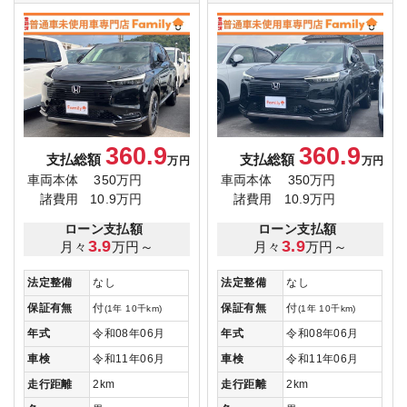
360.9
360.9
支払総額
支払総額
万円
万円
車両本体
350万円
車両本体
350万円
諸費用
10.9万円
諸費用
10.9万円
ローン支払額
ローン支払額
3.9
3.9
月々
万円～
月々
万円～
法定整備
なし
法定整備
なし
保証有無
付
保証有無
付
(1年 10千km)
(1年 10千km)
年式
令和08年06月
年式
令和08年06月
車検
令和11年06月
車検
令和11年06月
走行距離
2km
走行距離
2km