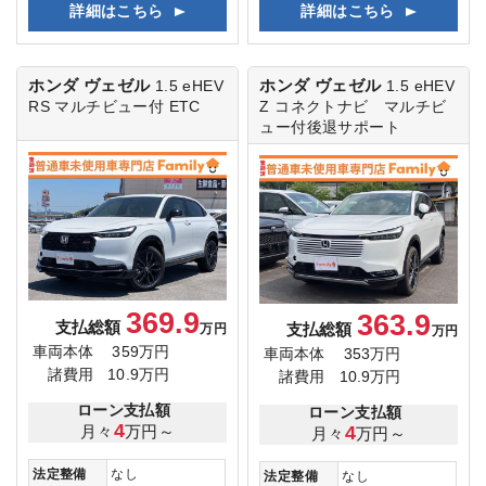
詳細はこちら
詳細はこちら
ホンダ ヴェゼル
ホンダ ヴェゼル
1.5 eHEV
1.5 eHEV
RS
マルチビュー付 ETC
Z
コネクトナビ マルチビ
ュー付後退サポート
369.9
363.9
支払総額
支払総額
万円
万円
車両本体
359万円
車両本体
353万円
諸費用
10.9万円
諸費用
10.9万円
ローン支払額
ローン支払額
4
月々
万円～
4
月々
万円～
法定整備
なし
法定整備
なし