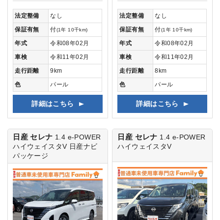
法定整備
なし
法定整備
なし
保証有無
付
保証有無
付
(1年 10千km)
(1年 10千km)
年式
令和08年02月
年式
令和08年02月
車検
令和11年02月
車検
令和11年02月
走行距離
9km
走行距離
8km
色
パール
色
パール
詳細はこちら
詳細はこちら
日産 セレナ
日産 セレナ
1.4 e-POWER
1.4 e-POWER
ハイウェイスタV
日産ナビ
ハイウェイスタV
パッケージ