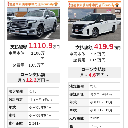
1110.9
419.9
支払総額
支払総額
万円
万円
車両本体
1100万
車両本体
409万円
円
諸費用
10.9万円
諸費用
10.9万円
ローン支払額
4.6
月々
万円～
ローン支払額
12.2
月々
万円～
法定整備
なし
法定整備
なし
保証有無
付
(1年 10千km)
保証有無
付
(3ヶ月 3千km)
年式
令和08年02月
年式
令和05年07月
車検
令和11年02月
車検
令和08年07月
走行距離
23km
走行距離
2,241km
色
パール