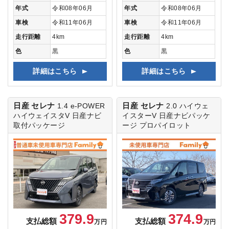
年式
令和08年06月
年式
令和08年06月
車検
令和11年06月
車検
令和11年06月
走行距離
4km
走行距離
4km
色
黒
色
黒
詳細はこちら
詳細はこちら
日産 セレナ
日産 セレナ
1.4 e-POWER
2.0 ハイウェ
ハイウェイスタV
日産ナビ
イスターV
日産ナビパッケ
取付パッケージ
ージ プロパイロット
379.9
374.9
支払総額
支払総額
万円
万円