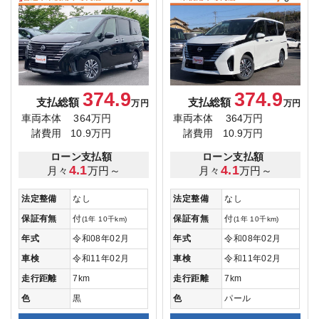
374.9
374.9
支払総額
支払総額
万円
万円
車両本体
364万円
車両本体
364万円
諸費用
10.9万円
諸費用
10.9万円
ローン支払額
ローン支払額
4.1
4.1
月々
万円～
月々
万円～
法定整備
なし
法定整備
なし
保証有無
付
保証有無
付
(1年 10千km)
(1年 10千km)
年式
令和08年02月
年式
令和08年02月
車検
令和11年02月
車検
令和11年02月
走行距離
7km
走行距離
7km
色
黒
色
パール