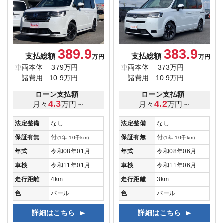
389.9
383.9
支払総額
支払総額
万円
万円
車両本体
379万円
車両本体
373万円
諸費用
10.9万円
諸費用
10.9万円
ローン支払額
ローン支払額
4.3
4.2
月々
万円～
月々
万円～
法定整備
なし
法定整備
なし
保証有無
付
保証有無
付
(1年 10千km)
(1年 10千km)
年式
令和08年01月
年式
令和08年06月
車検
令和11年01月
車検
令和11年06月
走行距離
4km
走行距離
3km
色
パール
色
パール
詳細はこちら
詳細はこちら