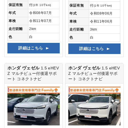
保証有無
付
(1年 10千km)
保証有無
付
(1年 10千km)
年式
令和08年07月
年式
令和08年06月
車検
令和11年07月
車検
令和11年06月
走行距離
2km
走行距離
3km
色
白
色
白
詳細はこちら
詳細はこちら
ホンダ ヴェゼル
ホンダ ヴェゼル
1.5 eHEV
1.5 eHEV
Z
マルチビュー付後退サポ
Z
マルチビュー付後退サポ
ート コネクトナビ
ート コネクトナビ