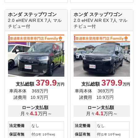
ホンダ ステップワゴン
ホンダ ステップワゴン
2.0 eHEV AIR EX 7人
マル
2.0 eHEV AIR EX 7人
マル
チビュー付
チビュー付
379.9
379.9
支払総額
支払総額
万円
万円
車両本体
369万円
車両本体
369万円
諸費用
10.9万円
諸費用
10.9万円
ローン支払額
ローン支払額
4.1
4.1
月々
万円～
月々
万円～
法定整備
なし
法定整備
なし
保証有無
付
保証有無
付
(1年 10千km)
(1年 10千km)