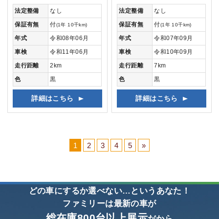
法定整備
なし
法定整備
なし
保証有無
付
保証有無
付
(1年 10千km)
(1年 10千km)
年式
令和08年06月
年式
令和07年09月
車検
令和11年06月
車検
令和10年09月
走行距離
2km
走行距離
7km
色
黒
色
黒
詳細はこちら
詳細はこちら
1
2
3
4
5
»
どの車にするか選べない…というあなた！
ファミリーは最新の車が
総在庫800台以上展示
だから