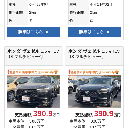
車検
令和11年07月
車検
令和11年02月
走行距離
2km
走行距離
2km
色
赤
色
白
詳細はこちら
詳細はこちら
ホンダ ヴェゼル
ホンダ ヴェゼル
1.5 eHEV
1.5 eHEV
RS
マルチビュー付
RS
マルチビュー付
390.9
390.9
支払総額
支払総額
万円
万円
車両本体
380万円
車両本体
380万円
諸費用
10.9万円
諸費用
10.9万円