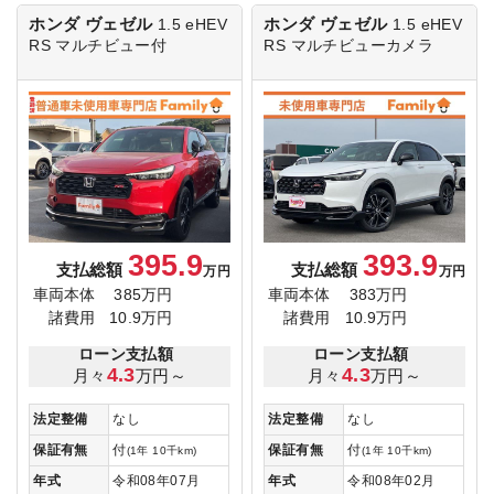
ホンダ ヴェゼル
ホンダ ヴェゼル
1.5 eHEV
1.5 eHEV
RS
マルチビュー付
RS
マルチビューカメラ
395.9
393.9
支払総額
支払総額
万円
万円
車両本体
385万円
車両本体
383万円
諸費用
10.9万円
諸費用
10.9万円
ローン支払額
ローン支払額
4.3
4.3
月々
万円～
月々
万円～
法定整備
なし
法定整備
なし
保証有無
付
保証有無
付
(1年 10千km)
(1年 10千km)
年式
令和08年07月
年式
令和08年02月