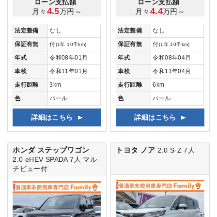
ローン支払額
ローン支払額
4.5
4.4
月々
万円～
月々
万円～
法定整備
なし
法定整備
なし
保証有無
付
保証有無
付
(1年 10千km)
(1年 10千km)
年式
令和08年01月
年式
令和08年04月
車検
令和11年01月
車検
令和11年04月
走行距離
3km
走行距離
6km
色
パール
色
パール
詳細はこちら
詳細はこちら
ホンダ ステップワゴン
トヨタ ノア
2.0 S-Z 7人
2.0 eHEV SPADA 7人
マル
チビュー付