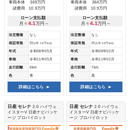
車両本体
369万円
車両本体
364万円
諸費用
10.9万円
諸費用
10.9万円
ローン支払額
ローン支払額
4.1
4.1
月々
万円～
月々
万円～
法定整備
なし
法定整備
なし
保証有無
付
保証有無
付
(1年 10千km)
(1年 10千km)
年式
令和08年05月
年式
令和08年02月
車検
令和11年05月
車検
令和11年02月
走行距離
6km
走行距離
7km
色
青
色
黒
詳細はこちら
詳細はこちら
日産 セレナ
日産 セレナ
2.0 ハイウェ
2.0 ハイウェ
イスターV
日産ナビパッケ
イスターV
日産ナビパッケ
ージ プロパイロット
ージ プロパイロット