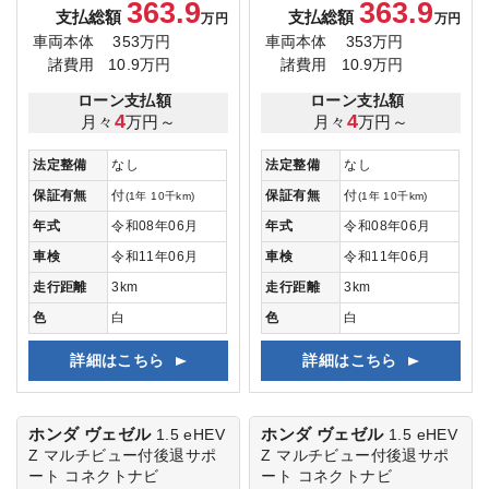
363.9
363.9
支払総額
支払総額
万円
万円
車両本体
353万円
車両本体
353万円
諸費用
10.9万円
諸費用
10.9万円
ローン支払額
ローン支払額
4
4
月々
万円～
月々
万円～
法定整備
なし
法定整備
なし
保証有無
付
保証有無
付
(1年 10千km)
(1年 10千km)
年式
令和08年06月
年式
令和08年06月
車検
令和11年06月
車検
令和11年06月
走行距離
3km
走行距離
3km
色
白
色
白
詳細はこちら
詳細はこちら
ホンダ ヴェゼル
ホンダ ヴェゼル
1.5 eHEV
1.5 eHEV
Z
マルチビュー付後退サポ
Z
マルチビュー付後退サポ
ート コネクトナビ
ート コネクトナビ