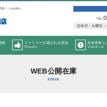
0台！
※当社調べ
0
TEL.
定休日：火曜日・水曜
情報
ファミリーが選ばれる理由
未使用車と
Reason
Userd car
WEB公開在庫
STOCK