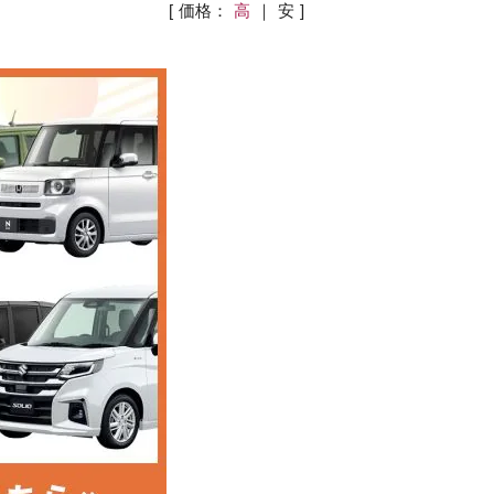
[ 価格：
高
｜
安
]