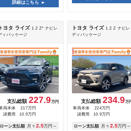
詳細はこちら
トヨタ ライズ
トヨタ ライズ
1.2 Z*
ナビレ
1.2 Z
ナビレ
ディパッケージ
ディパッケージ
227.9
234.9
支払総額
支払総額
万円
万
車両本体
217万円
車両本体
224万円
諸費用
10.9万円
諸費用
10.9万円
2.5
2.5
月々
万円～
月々
万円
ローン支払額
ローン支払額