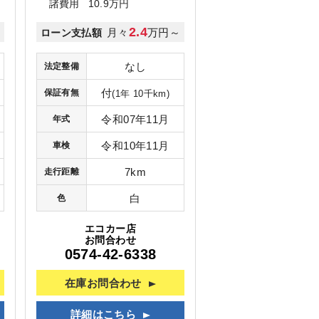
諸費用
10.9万円
2.4
～
月々
万円～
ローン支払額
なし
法定整備
付
保証有無
(1年 10千km)
令和07年11月
年式
令和10年11月
車検
7km
走行距離
白
色
エコカー店
お問合わせ
0574-42-6338
在庫お問合わせ
詳細はこちら