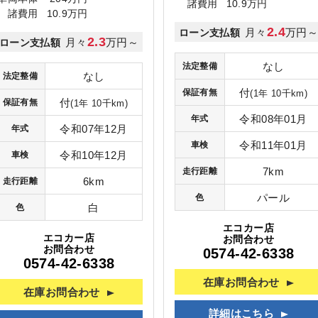
諸費用
10.9万円
諸費用
10.9万円
2.4
月々
万円
ローン支払額
2.3
月々
万円～
ローン支払額
なし
法定整備
なし
法定整備
付
保証有無
(1年 10千km)
付
保証有無
(1年 10千km)
令和08年01月
年式
令和07年12月
年式
令和11年01月
車検
令和10年12月
車検
7km
走行距離
6km
走行距離
パール
色
白
色
エコカー店
エコカー店
お問合わせ
お問合わせ
0574-42-6338
0574-42-6338
在庫お問合わせ
在庫お問合わせ
詳細はこちら