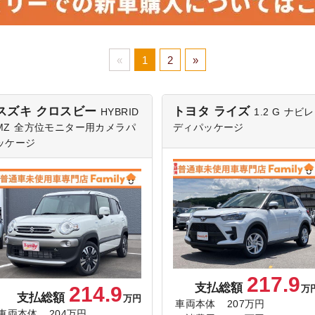
«
1
2
»
スズキ クロスビー
トヨタ ライズ
HYBRID
1.2 G
ナビレ
MZ
全方位モニター用カメラパ
ディパッケージ
ッケージ
217.9
支払総額
214.9
万
支払総額
万円
車両本体
207万円
車両本体
204万円