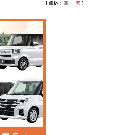
[ 価格：
高
｜
安
]