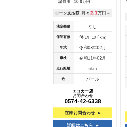
諸費用
10.9万円
2.1
月々
万円～
ローン支払額
なし
法定整備
付
保証有無
(1年 10千km)
令和08年02月
年式
令和11年02月
車検
5km
走行距離
パール
色
エコカー店
お問合わせ
0574-42-6338
在庫お問合わせ
詳細はこちら