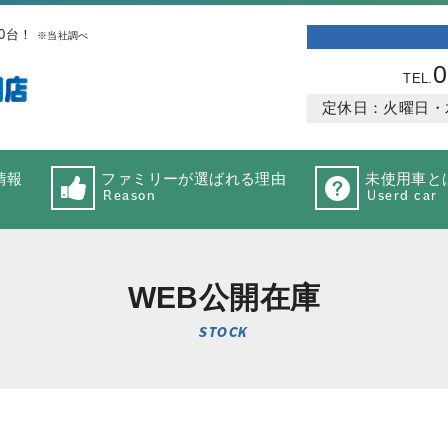
0台！
※当社調べ
0
TEL.
定休日：火曜日・水曜
情報
ファミリーが選ばれる理由
未使用車と
Reason
Userd car
WEB公開在庫
STOCK