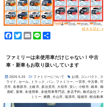
続きを読む »
Facebook
Twitter
Email
Line
共
有
ファミリーは未使用車だけじゃない！中古
車・新車もお取り扱いしています
2026.5.26
ファミリーについて
お得
,
コンパクト
,
ス
ライド
,
セール
,
トラック
,
バン
,
ファミリー
,
一宮市
,
中古車
,
可
児市
,
各務原市
,
土岐市
,
多治見市
,
大垣市
,
安い
,
小牧市
,
岐阜
,
御
嵩町
,
新車
,
未使用車
,
未使用車専門店
,
来店予約
,
株式会社ファ
ミリー
,
燃費
,
犬山市
,
瑞浪市
,
瑞穂市
,
軽自動車