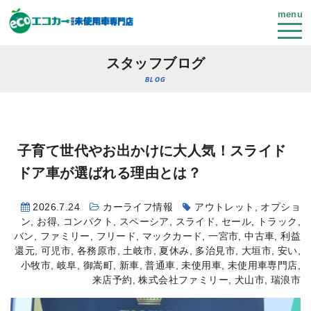
menu
スタッフブログ
BLOG
子育て世代やお出かけに大人気！スライド
ドア車が選ばれる理由とは？
2026.7.24
カーライフ情報
アウトレット
,
オプショ
ン
,
お得
,
コンパクト
,
スペーシア
,
スライド
,
セール
,
トラック
,
バン
,
ファミリー
,
フリード
,
マックカード
,
一宮市
,
中古車
,
利益
還元
,
可児市
,
各務原市
,
土岐市
,
夏休み
,
多治見市
,
大垣市
,
安い
,
小牧市
,
岐阜
,
御嵩町
,
新車
,
普通車
,
未使用車
,
未使用車専門店
,
来店予約
,
株式会社ファミリー
,
犬山市
,
瑞浪市