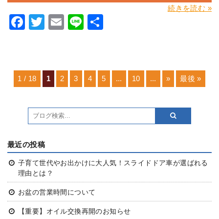
続きを読む »
Facebook
Twitter
Email
Line
共
有
1 / 18
1
2
3
4
5
...
10
...
»
最後 »
最近の投稿
子育て世代やお出かけに大人気！スライドドア車が選ばれる
理由とは？
お盆の営業時間について
【重要】オイル交換再開のお知らせ