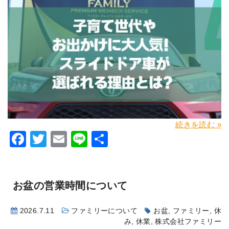
続きを読む »
Facebook
Twitter
Email
Line
共
有
お盆の営業時間について
2026.7.11
ファミリーについて
お盆
,
ファミリー
,
休
み
,
休業
,
株式会社ファミリー