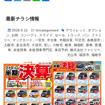
有
最新チラシ情報
2026.6.12
Uncategorized
アウトレット
,
オプショ
ン
,
お得
,
コンパクト
,
スライド
,
セール
,
トラック
,
バン
,
ファミ
リー
,
マックカード
,
一宮市
,
中古車
,
半期決算
,
可児市
,
各務原市
,
土岐市
,
多治見市
,
大垣市
,
安い
,
小牧市
,
岐阜
,
御嵩町
,
新車
,
普通
車
,
未使用車
,
未使用車専門店
,
来店予約
,
株式会社ファミリー
,
犬山市
,
瑞浪市
,
瑞穂市