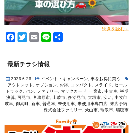
続きを読む »
Facebook
Twitter
Email
Line
共
有
最新チラシ情報
2026.6.26
イベント・キャンペーン
,
車をお得に買う
アウトレット
,
オプション
,
お得
,
コンパクト
,
スライド
,
セール
,
トラック
,
バン
,
ファミリー
,
マックカード
,
一宮市
,
中古車
,
半期
決算
,
可児市
,
各務原市
,
土岐市
,
多治見市
,
大垣市
,
安い
,
小牧市
,
岐阜
,
御嵩町
,
新車
,
普通車
,
未使用車
,
未使用車専門店
,
来店予約
,
株式会社ファミリー
,
犬山市
,
瑞浪市
,
瑞穂市