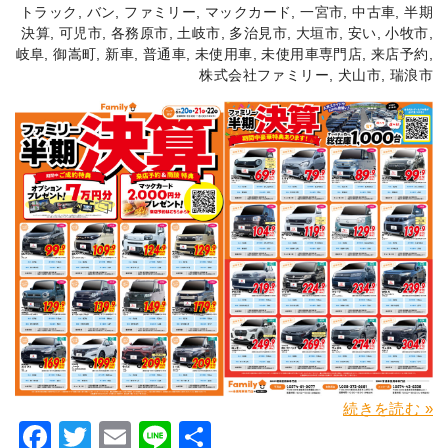
トラック
,
バン
,
ファミリー
,
マックカード
,
一宮市
,
中古車
,
半期
決算
,
可児市
,
各務原市
,
土岐市
,
多治見市
,
大垣市
,
安い
,
小牧市
,
岐阜
,
御嵩町
,
新車
,
普通車
,
未使用車
,
未使用車専門店
,
来店予約
,
株式会社ファミリー
,
犬山市
,
瑞浪市
続きを読む »
Facebook
Twitter
Email
Line
共