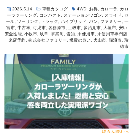
2026.5.14
車種カタログ
4WD
,
お得
,
カローラ
,
カロ
ーラツーリング
,
コンパクト
,
ステーションワゴン
,
スライド
,
セ
ール
,
ツーリング
,
トラック
,
ハイブリッド
,
バン
,
ファミリー
,
一
宮市
,
中古車
,
可児市
,
各務原市
,
土岐市
,
多治見市
,
大垣市
,
安い
,
安全性能
,
小牧市
,
岐阜
,
御嵩町
,
愛知
,
未使用車
,
未使用車専門店
,
来店予約
,
株式会社ファミリー
,
燃費の良い
,
犬山市
,
瑞浪市
,
瑞
穂市
続きを読む »