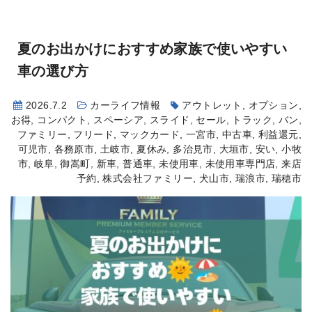
有
夏のお出かけにおすすめ
家族で使いやすい
車の選び方
2026.7.2
カーライフ情報
アウトレット
,
オプション
,
お得
,
コンパクト
,
スペーシア
,
スライド
,
セール
,
トラック
,
バン
,
ファミリー
,
フリード
,
マックカード
,
一宮市
,
中古車
,
利益還元
,
可児市
,
各務原市
,
土岐市
,
夏休み
,
多治見市
,
大垣市
,
安い
,
小牧
市
,
岐阜
,
御嵩町
,
新車
,
普通車
,
未使用車
,
未使用車専門店
,
来店
予約
,
株式会社ファミリー
,
犬山市
,
瑞浪市
,
瑞穂市