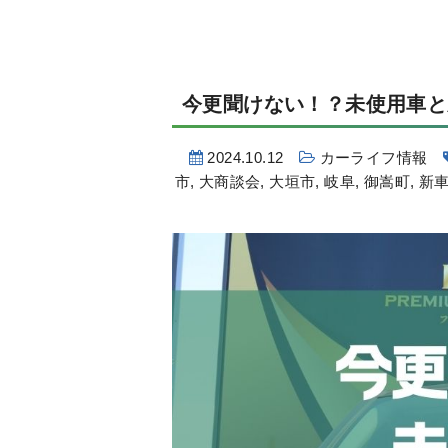
今更聞けない！？未使用車と
2024.10.12
カーライフ情報
市
,
大商談会
,
大垣市
,
岐阜
,
御嵩町
,
新