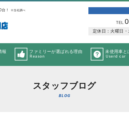
0台！
※当社調べ
0
TEL.
定休日：火曜日・水曜
情報
ファミリーが選ばれる理由
未使用車と
Reason
Userd car
スタッフブログ
BLOG