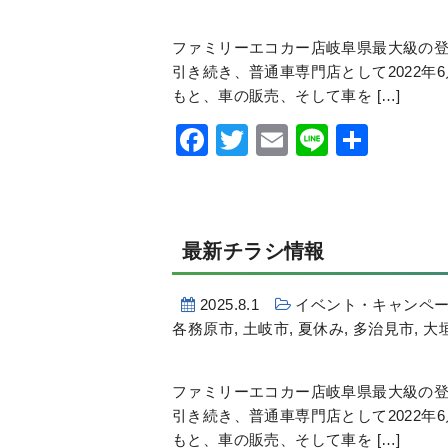
ファミリーエコカー店岐阜県最大級の登
引き続き、普通車専門店として2022年
もと、車の販売、そして車を […]
Facebook
Twitter
Email
Line
共
有
最新チラシ情報
2025.8.1
イベント・キャンペ
各務原市
,
土岐市
,
夏休み
,
多治見市
,
大
ファミリーエコカー店岐阜県最大級の登
引き続き、普通車専門店として2022年
もと、車の販売、そして車を […]