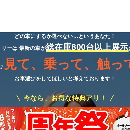
どの車にするか選べない…というあなた！
総在庫800台以上展示
ミリーは
最新の車が
見て、乗って、触っ
ひ
お車選びをしてほしいと考えております！
今なら、お得な特典アリ！