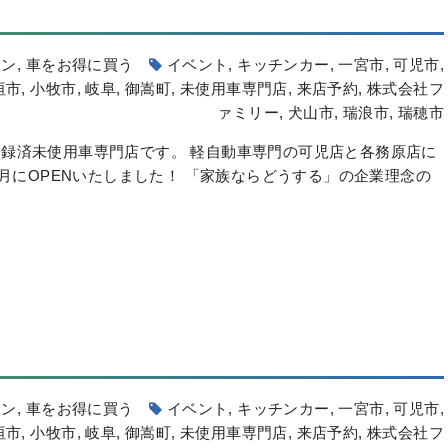
ーン
,
車をお得に買う
イベント
,
キッチンカー
,
一宮市
,
可児市
,
垣市
,
小牧市
,
岐阜
,
御嵩町
,
未使用車専門店
,
来店予約
,
株式会社フ
ァミリー
,
犬山市
,
瑞浪市
,
瑞穂市
録済未使用車専門店です。 軽自動車専門の可児店と各務原店に
6月にOPENいたしました！ 「家族ならどうする」の企業理念の
ーン
,
車をお得に買う
イベント
,
キッチンカー
,
一宮市
,
可児市
,
垣市
,
小牧市
,
岐阜
,
御嵩町
,
未使用車専門店
,
来店予約
,
株式会社フ