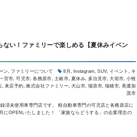
らない！ファミリーで楽しめる【夏休みイベン
ーン
,
ファミリーについて
8月
,
Instagram
,
SUV
,
イベント
,
キ
一宮市
,
可児市
,
各務原市
,
土岐市
,
夏休み
,
多治見市
,
大垣市
,
小牧
店
,
来店予約
,
株式会社ファミリー
,
犬山市
,
瑞浪市
,
瑞穂市
,
美濃加
茂市
録済未使用車専門店です。 軽自動車専門の可児店と各務原店に
6月にOPENいたしました！ 「家族ならどうする」の企業理念の