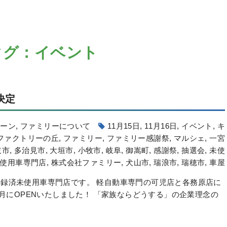
タグ：イベント
決定
ペーン
,
ファミリーについて
11月15日
,
11月16日
,
イベント
,
キ
ファクトリーの丘
,
ファミリー
,
ファミリー感謝祭
,
マルシェ
,
一宮
岐市
,
多治見市
,
大垣市
,
小牧市
,
岐阜
,
御嵩町
,
感謝祭
,
抽選会
,
未使
使用車専門店
,
株式会社ファミリー
,
犬山市
,
瑞浪市
,
瑞穂市
,
車屋
録済未使用車専門店です。 軽自動車専門の可児店と各務原店に
6月にOPENいたしました！ 「家族ならどうする」の企業理念の