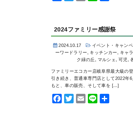
有
2024ファミリー感謝祭
2024.10.17
イベント・キャン
ーワードラリー
,
キッチンカー
,
キャ
ク緑の丘
,
マルシェ
,
可児
,
ファミリーエコカー店岐阜県最大級の登
引き続き、普通車専門店として2022年
もと、車の販売、そして車を […]
Facebook
Twitter
Email
Line
共
有