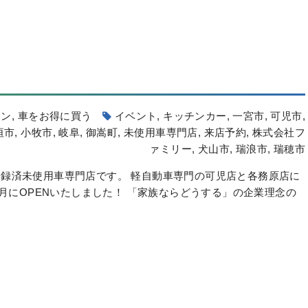
ーン
,
車をお得に買う
イベント
,
キッチンカー
,
一宮市
,
可児市
,
垣市
,
小牧市
,
岐阜
,
御嵩町
,
未使用車専門店
,
来店予約
,
株式会社フ
ァミリー
,
犬山市
,
瑞浪市
,
瑞穂市
録済未使用車専門店です。 軽自動車専門の可児店と各務原店に
6月にOPENいたしました！ 「家族ならどうする」の企業理念の