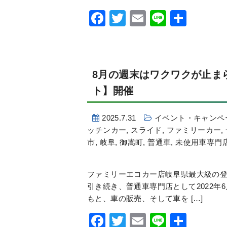
Facebook
Twitter
Email
Line
共
有
8月の週末はワクワクが止ま
ト】開催
2025.7.31
イベント・キャンペ
ッチンカー
,
スライド
,
ファミリーカー
,
市
,
岐阜
,
御嵩町
,
普通車
,
未使用車専門
ファミリーエコカー店岐阜県最大級の登
引き続き、普通車専門店として2022年
もと、車の販売、そして車を […]
Facebook
Twitter
Email
Line
共