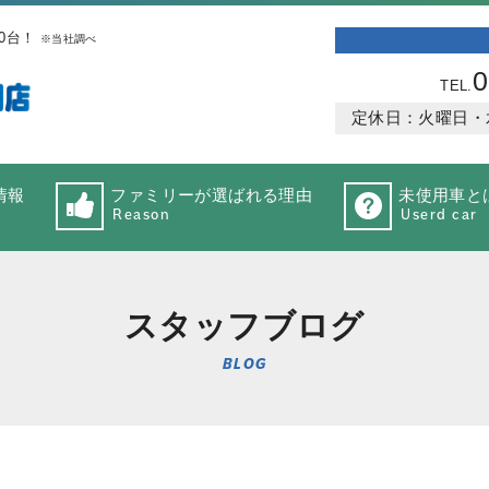
0台！
※当社調べ
0
TEL.
定休日：火曜日・水曜
情報
ファミリーが選ばれる理由
未使用車と
Reason
Userd car
スタッフブログ
BLOG