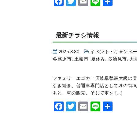
Facebook
Twitter
Email
Line
共
有
最新チラシ情報
2025.8.30
イベント・キャンペ
各務原市
,
土岐市
,
夏休み
,
多治見市
,
大
ファミリーエコカー店岐阜県最大級の登
引き続き、普通車専門店として2022年
もと、車の販売、そして車を […]
Facebook
Twitter
Email
Line
共
有