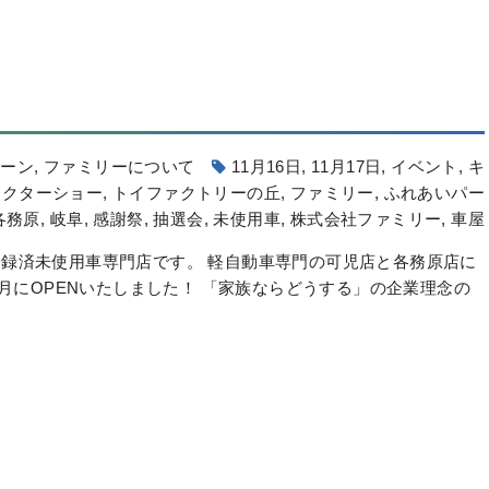
ペーン
,
ファミリーについて
11月16日
,
11月17日
,
イベント
,
キ
ラクターショー
,
トイファクトリーの丘
,
ファミリー
,
ふれあいパー
各務原
,
岐阜
,
感謝祭
,
抽選会
,
未使用車
,
株式会社ファミリー
,
車屋
録済未使用車専門店です。 軽自動車専門の可児店と各務原店に
6月にOPENいたしました！ 「家族ならどうする」の企業理念の