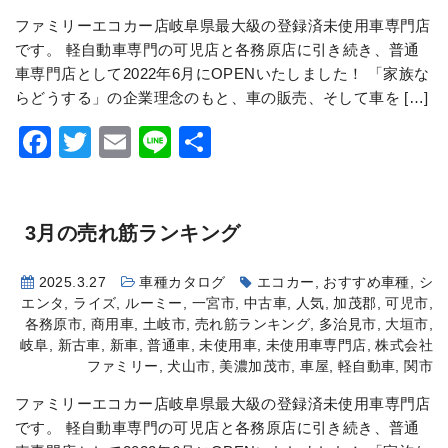
ファミリーエコカー店岐阜県最大級の登録済未使用車専門店
です。 軽自動車専門の可児店と各務原店に引き続き、普通
車専門店として2022年6月にOPENいたしました！ 「家族な
らどうする」の企業理念のもと、車の販売、そして車を […]
Facebook
Twitter
Email
Line
共
有
3月の売れ筋ランキング
2025.3.27
車種カタログ
エコカー
,
おすすめ車種
,
シ
エンタ
,
ライズ
,
ルーミー
,
一宮市
,
中古車
,
人気
,
加茂郡
,
可児市
,
各務原市
,
商用車
,
土岐市
,
売れ筋ランキング
,
多治見市
,
大垣市
,
岐阜
,
新古車
,
新車
,
普通車
,
未使用車
,
未使用車専門店
,
株式会社
ファミリー
,
犬山市
,
美濃加茂市
,
車屋
,
軽自動車
,
関市
ファミリーエコカー店岐阜県最大級の登録済未使用車専門店
です。 軽自動車専門の可児店と各務原店に引き続き、普通