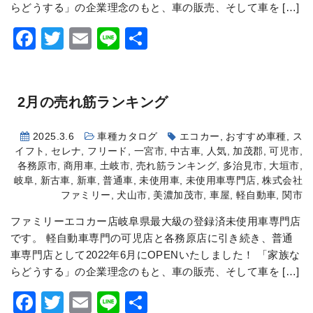
らどうする」の企業理念のもと、車の販売、そして車を […]
Facebook
Twitter
Email
Line
共
有
2月の売れ筋ランキング
2025.3.6
車種カタログ
エコカー
,
おすすめ車種
,
ス
イフト
,
セレナ
,
フリード
,
一宮市
,
中古車
,
人気
,
加茂郡
,
可児市
,
各務原市
,
商用車
,
土岐市
,
売れ筋ランキング
,
多治見市
,
大垣市
,
岐阜
,
新古車
,
新車
,
普通車
,
未使用車
,
未使用車専門店
,
株式会社
ファミリー
,
犬山市
,
美濃加茂市
,
車屋
,
軽自動車
,
関市
ファミリーエコカー店岐阜県最大級の登録済未使用車専門店
です。 軽自動車専門の可児店と各務原店に引き続き、普通
車専門店として2022年6月にOPENいたしました！ 「家族な
らどうする」の企業理念のもと、車の販売、そして車を […]
Facebook
Twitter
Email
Line
共