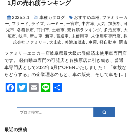
1月の売れ筋ランキング
2025.2.1
車種カタログ
おすすめ車種
,
ファミリーカ
ー
,
フリード
,
ライズ
,
ルーミー
,
一宮市
,
中古車
,
人気
,
加茂郡
,
可
児市
,
各務原市
,
商用車
,
土岐市
,
売れ筋ランキング
,
多治見市
,
大
垣市
,
岐阜
,
新古車
,
新車
,
普通車
,
未使用車
,
未使用車専門店
,
株
式会社ファミリー
,
犬山市
,
美濃加茂市
,
車屋
,
軽自動車
,
関市
ファミリーエコカー店岐阜県最大級の登録済未使用車専門店
です。 軽自動車専門の可児店と各務原店に引き続き、普通
車専門店として2022年6月にOPENいたしました！ 「家族な
らどうする」の企業理念のもと、車の販売、そして車を […]
Facebook
Twitter
Email
Line
共
有
最近の投稿