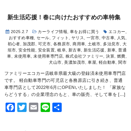
有
新生活応援！春に向けたおすすめの車特集
2025.2.7
カーライフ情報
,
車をお得に買う
エコカー
,
おすすめ車種
,
セール
,
フィット
,
ヤリス
,
一宮市
,
中古車
,
人気
,
初心者
,
加茂郡
,
可児市
,
各務原市
,
商用車
,
土岐市
,
多治見市
,
大
垣市
,
安全性能
,
安全装置
,
岐阜
,
新古車
,
新生活応援
,
新車
,
普通
車
,
未使用車
,
未使用車専門店
,
株式会社ファミリー
,
決算
,
燃費
,
犬山市
,
美濃加茂市
,
車屋
,
軽自動車
,
関市
ファミリーエコカー店岐阜県最大級の登録済未使用車専門店
です。 軽自動車専門の可児店と各務原店に引き続き、普通
車専門店として2022年6月にOPENいたしました！ 「家族な
らどうする」の企業理念のもと、車の販売、そして車を […]
Facebook
Twitter
Email
Line
共
有