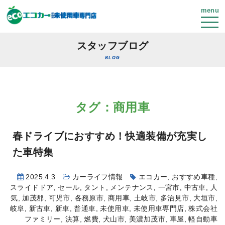
menu
スタッフブログ
BLOG
タグ：商用車
春ドライブにおすすめ！快適装備が充実し
た車特集
2025.4.3
カーライフ情報
エコカー
,
おすすめ車種
,
スライドドア
,
セール
,
タント
,
メンテナンス
,
一宮市
,
中古車
,
人
気
,
加茂郡
,
可児市
,
各務原市
,
商用車
,
土岐市
,
多治見市
,
大垣市
,
岐阜
,
新古車
,
新車
,
普通車
,
未使用車
,
未使用車専門店
,
株式会社
ファミリー
,
決算
,
燃費
,
犬山市
,
美濃加茂市
,
車屋
,
軽自動車