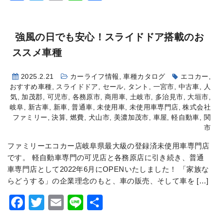
有
強風の日でも安心！スライドドア搭載のお
ススメ車種
2025.2.21
カーライフ情報
,
車種カタログ
エコカー
,
おすすめ車種
,
スライドドア
,
セール
,
タント
,
一宮市
,
中古車
,
人
気
,
加茂郡
,
可児市
,
各務原市
,
商用車
,
土岐市
,
多治見市
,
大垣市
,
岐阜
,
新古車
,
新車
,
普通車
,
未使用車
,
未使用車専門店
,
株式会社
ファミリー
,
決算
,
燃費
,
犬山市
,
美濃加茂市
,
車屋
,
軽自動車
,
関
市
ファミリーエコカー店岐阜県最大級の登録済未使用車専門店
です。 軽自動車専門の可児店と各務原店に引き続き、普通
車専門店として2022年6月にOPENいたしました！ 「家族な
らどうする」の企業理念のもと、車の販売、そして車を […]
Facebook
Twitter
Email
Line
共