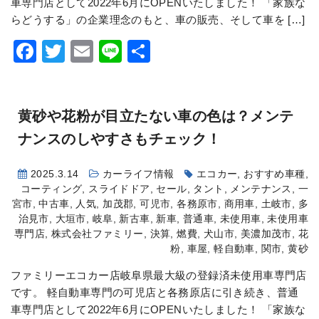
車専門店として2022年6月にOPENいたしました！ 「家族な
らどうする」の企業理念のもと、車の販売、そして車を […]
Facebook
Twitter
Email
Line
共
有
黄砂や花粉が目立たない車の色は？メンテ
ナンスのしやすさもチェック！
2025.3.14
カーライフ情報
エコカー
,
おすすめ車種
,
コーティング
,
スライドドア
,
セール
,
タント
,
メンテナンス
,
一
宮市
,
中古車
,
人気
,
加茂郡
,
可児市
,
各務原市
,
商用車
,
土岐市
,
多
治見市
,
大垣市
,
岐阜
,
新古車
,
新車
,
普通車
,
未使用車
,
未使用車
専門店
,
株式会社ファミリー
,
決算
,
燃費
,
犬山市
,
美濃加茂市
,
花
粉
,
車屋
,
軽自動車
,
関市
,
黄砂
ファミリーエコカー店岐阜県最大級の登録済未使用車専門店
です。 軽自動車専門の可児店と各務原店に引き続き、普通
車専門店として2022年6月にOPENいたしました！ 「家族な