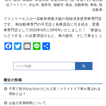
社ファミリー
,
犬山市
,
瑞浪市
,
瑞穂市
,
税金
,
自動車税
,
車税
,
軽
自動車
ファミリーエコカー店岐阜県最大級の登録済未使用車専門店
です。 軽自動車専門の可児店と各務原店に引き続き、普通
車専門店として2022年6月にOPENいたしました！ 「家族な
らどうする」の企業理念のもと、車の販売、そして車を […]
Facebook
Twitter
Email
Line
共
有
最近の投稿
子育て世代やお出かけに大人気！スライドドア車が選ばれる
理由とは？
お盆の営業時間について