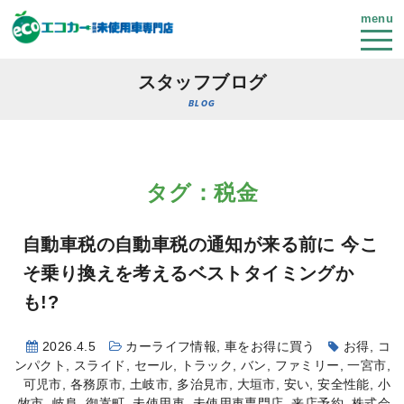
menu
スタッフブログ
BLOG
タグ：税金
自動車税の自動車税の通知が来る前に
今こ
そ乗り換えを考えるベストタイミングか
も!?
2026.4.5
カーライフ情報
,
車をお得に買う
お得
,
コ
ンパクト
,
スライド
,
セール
,
トラック
,
バン
,
ファミリー
,
一宮市
,
可児市
,
各務原市
,
土岐市
,
多治見市
,
大垣市
,
安い
,
安全性能
,
小
牧市
,
岐阜
,
御嵩町
,
未使用車
,
未使用車専門店
,
来店予約
,
株式会