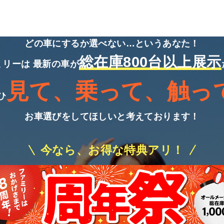
どの車にするか選べない…というあなた！
総在庫800台以上展示
ミリーは
最新の車が
見て、乗って、触っ
ひ
お車選びをしてほしいと考えております！
今なら、お得な特典アリ！