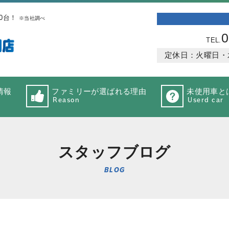
0台！
※当社調べ
0
TEL.
定休日：火曜日・水曜
情報
ファミリーが選ばれる理由
未使用車と
Reason
Userd car
スタッフブログ
BLOG