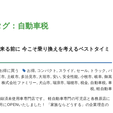
タグ：自動車税
来る前に
今こそ乗り換えを考えるベストタイミ
お得に買う
お得
,
コンパクト
,
スライド
,
セール
,
トラック
,
バ
原市
,
土岐市
,
多治見市
,
大垣市
,
安い
,
安全性能
,
小牧市
,
岐阜
,
御嵩
,
株式会社ファミリー
,
犬山市
,
瑞浪市
,
瑞穂市
,
税金
,
自動車税
,
車
税
,
軽自動車
録済未使用車専門店です。 軽自動車専門の可児店と各務原店に
6月にOPENいたしました！ 「家族ならどうする」の企業理念の