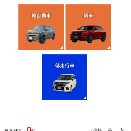
0
[ 価格：
高
｜
安
]
検索結果：
件