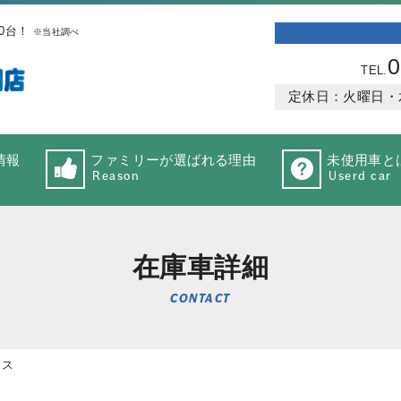
0台！
※当社調べ
0
TEL.
定休日：火曜日・水曜
情報
ファミリーが選ばれる理由
未使用車と
Reason
Userd car
在庫車詳細
CONTACT
ロス