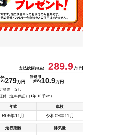
289.9
万円
支払総額
(税込)
本体
諸費用
279
10.9
税込)
万円
(税込)
万円
定整備：なし
証付（無料保証）(1年 10千km)
年式
車検
R06年11月
令和09年11月
走行距離
排気量