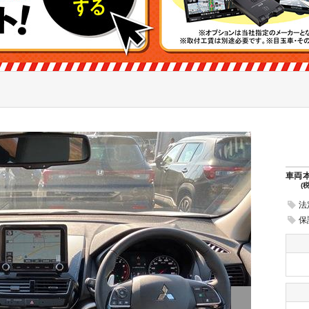
車両
(
法
保