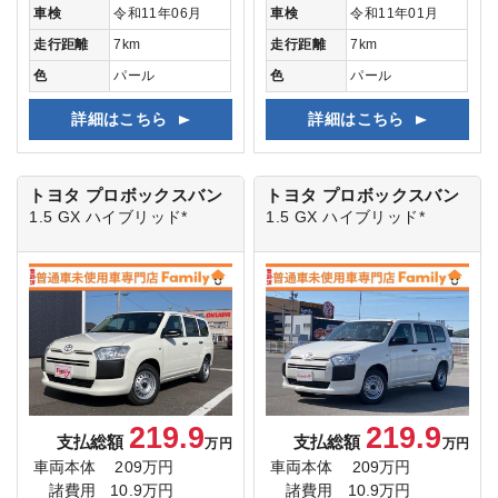
車検
令和11年06月
車検
令和11年01月
走行距離
7km
走行距離
7km
色
パール
色
パール
詳細はこちら
詳細はこちら
トヨタ プロボックスバン
トヨタ プロボックスバン
1.5 GX ハイブリッド*
1.5 GX ハイブリッド*
219.9
219.9
支払総額
支払総額
万円
万円
車両本体
209万円
車両本体
209万円
諸費用
10.9万円
諸費用
10.9万円