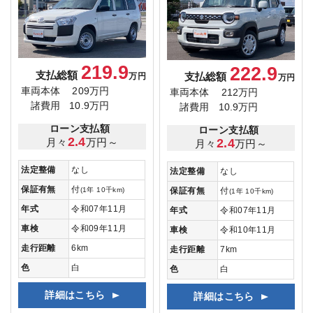
219.9
222.9
支払総額
支払総額
万円
万円
車両本体
209万円
車両本体
212万円
諸費用
10.9万円
諸費用
10.9万円
ローン支払額
ローン支払額
2.4
月々
万円～
2.4
月々
万円～
法定整備
なし
法定整備
なし
保証有無
付
(1年 10千km)
保証有無
付
(1年 10千km)
年式
令和07年11月
年式
令和07年11月
車検
令和09年11月
車検
令和10年11月
走行距離
6km
走行距離
7km
色
白
色
白
詳細はこちら
詳細はこちら