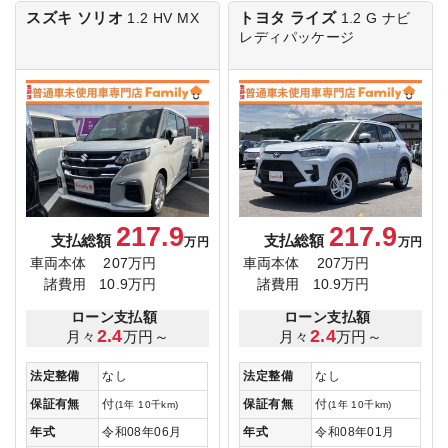
スズキ ソリオ
トヨタ ライズ
1.2 HV MX
1.2 G
ナビ
レディパッケージ
217.9
217.9
支払総額
支払総額
万円
万円
車両本体
207万円
車両本体
207万円
諸費用
10.9万円
諸費用
10.9万円
ローン支払額
ローン支払額
2.4
2.4
月々
万円～
月々
万円～
法定整備
なし
法定整備
なし
保証有無
付
保証有無
付
(1年 10千km)
(1年 10千km)
年式
令和08年06月
年式
令和08年01月