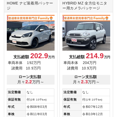
HOME
ナビ装着用パッケー
HYBRID MZ
全方位モニタ
ジ
ー用カメラパッケージ
202.9
214.9
支払総額
支払総額
万円
万円
車両本体
192万円
車両本体
204万円
諸費用
10.9万円
諸費用
10.9万円
ローン支払額
ローン支払額
2.2
2.3
月々
万円～
月々
万円～
法定整備
なし
法定整備
なし
保証有無
付
保証有無
付
(1年 10千km)
(1年 10千km)
年式
令和08年03月
年式
令和07年12月
車検
令和11年03月
車検
令和10年12月