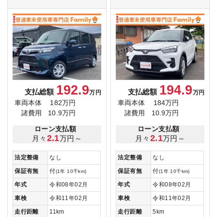
192.9
194.9
支払総額
支払総額
万円
万円
車両本体
182万円
車両本体
184万円
諸費用
10.9万円
諸費用
10.9万円
ローン支払額
ローン支払額
2.1
2.1
月々
万円～
月々
万円～
法定整備
なし
法定整備
なし
保証有無
付
保証有無
付
(1年 10千km)
(1年 10千km)
年式
令和08年02月
年式
令和08年02月
車検
令和11年02月
車検
令和11年02月
走行距離
11km
走行距離
5km