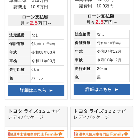
車両本体
219万円
諸費用
10.9万円
諸費用
10.9万円
ローン支払額
ローン支払額
2.5
月々
万円～
2.5
月々
万円～
法定整備
なし
法定整備
なし
保証有無
付
(1年 10千km)
保証有無
付
(1年 10千km)
年式
令和07年12月
年式
令和08年03月
車検
令和10年12月
車検
令和11年03月
走行距離
20km
走行距離
6km
色
黒
色
パール
詳細はこちら
詳細はこちら
トヨタ ライズ
トヨタ ライズ
1.2 Z
ナビ
1.2 Z
ナビ
レディパッケージ
レディパッケージ