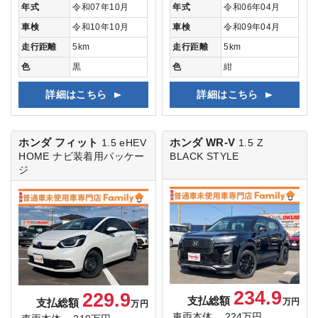
年式
令和07年10月
年式
令和06年04月
車検
令和10年10月
車検
令和09年04月
走行距離
5km
走行距離
5km
色
黒
色
紺
詳細はこちら
詳細はこちら
ホンダ フィット
ホンダ WR-V
1.5 eHEV
1.5 Z
HOME
ナビ装着用パッケー
BLACK STYLE
ジ
234.9
229.9
支払総額
支払総額
万円
万円
車両本体
224万円