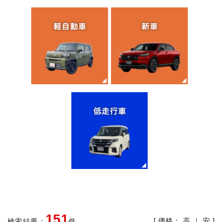
151
[ 価格：
高
｜
安
]
検索結果：
件