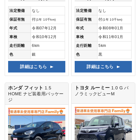
法定整備
なし
法定整備
なし
保証有無
付
保証有無
付
(1年 10千km)
(1年 10千km)
年式
令和07年12月
年式
令和08年01月
車検
令和10年12月
車検
令和11年01月
走行距離
6km
走行距離
5km
色
銀
色
黒
詳細はこちら
詳細はこちら
ホンダ フィット
トヨタ ルーミー
1.5
1.0 G
パ
HOME
ナビ装着用パッケー
ノラミックビューM
ジ