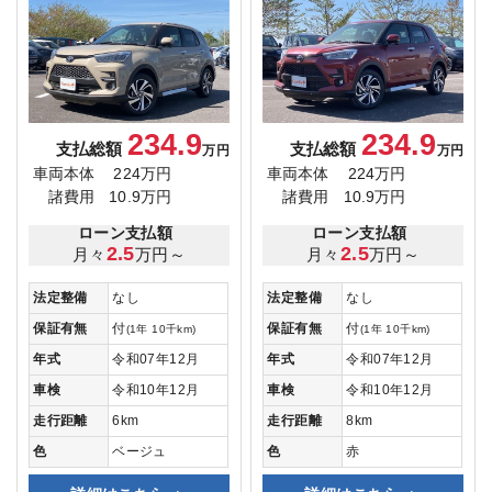
234.9
234.9
支払総額
支払総額
万円
万円
車両本体
224万円
車両本体
224万円
諸費用
10.9万円
諸費用
10.9万円
ローン支払額
ローン支払額
2.5
2.5
月々
万円～
月々
万円～
法定整備
なし
法定整備
なし
保証有無
付
保証有無
付
(1年 10千km)
(1年 10千km)
年式
令和07年12月
年式
令和07年12月
車検
令和10年12月
車検
令和10年12月
走行距離
6km
走行距離
8km
色
ベージュ
色
赤