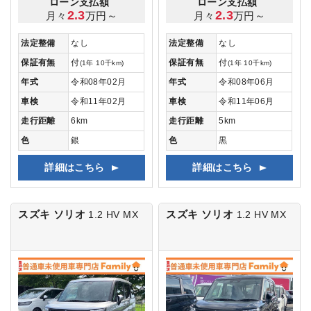
ローン支払額
ローン支払額
2.3
2.3
月々
万円～
月々
万円～
法定整備
なし
法定整備
なし
保証有無
付
保証有無
付
(1年 10千km)
(1年 10千km)
年式
令和08年02月
年式
令和08年06月
車検
令和11年02月
車検
令和11年06月
走行距離
6km
走行距離
5km
色
銀
色
黒
詳細はこちら
詳細はこちら
スズキ ソリオ
スズキ ソリオ
1.2 HV MX
1.2 HV MX