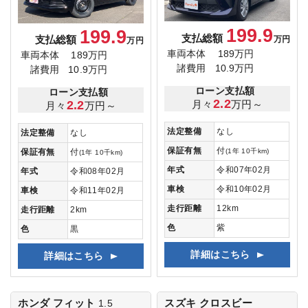
199.9
199.9
支払総額
支払総額
万円
万円
車両本体
189万円
車両本体
189万円
諸費用
10.9万円
諸費用
10.9万円
ローン支払額
ローン支払額
2.2
月々
万円～
2.2
月々
万円～
法定整備
なし
法定整備
なし
保証有無
付
(1年 10千km)
保証有無
付
(1年 10千km)
年式
令和07年02月
年式
令和08年02月
車検
令和10年02月
車検
令和11年02月
走行距離
12km
走行距離
2km
色
紫
色
黒
詳細はこちら
詳細はこちら
ホンダ フィット
スズキ クロスビー
1.5