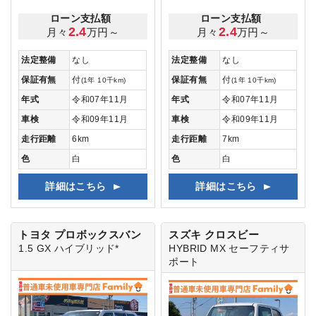
ローン支払額
ローン支払額
2.4
2.4
月々
万円～
月々
万円～
法定整備
なし
法定整備
なし
保証有無
付
保証有無
付
(1年 10千km)
(1年 10千km)
年式
令和07年11月
年式
令和07年11月
車検
令和09年11月
車検
令和09年11月
走行距離
6km
走行距離
7km
色
白
色
白
詳細はこちら
詳細はこちら
トヨタ プロボックスバン
スズキ クロスビー
1.5 GX ハイブリッド*
HYBRID MX
セーフティサ
ポート