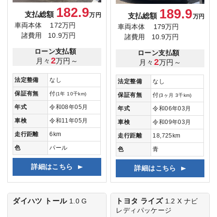
182.9
189.9
支払総額
支払総額
万円
万円
車両本体
172万円
車両本体
179万円
諸費用
10.9万円
諸費用
10.9万円
ローン支払額
ローン支払額
2
月々
万円～
2
月々
万円～
法定整備
なし
法定整備
なし
保証有無
付
(1年 10千km)
保証有無
付
(3ヶ月 3千km)
年式
令和08年05月
年式
令和06年03月
車検
令和11年05月
車検
令和09年03月
走行距離
6km
走行距離
18,725km
色
パール
色
青
詳細はこちら
詳細はこちら
ダイハツ トール
トヨタ ライズ
1.0 G
1.2 X
ナビ
レディパッケージ