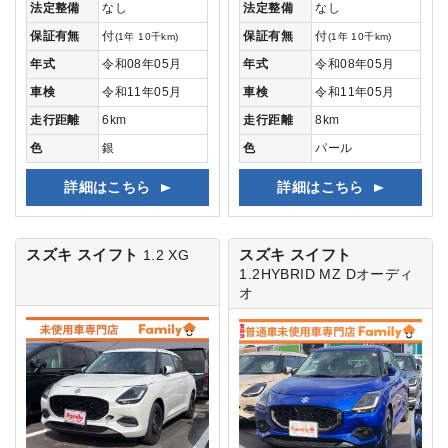
法定整備
なし
法定整備
なし
保証有無
付
保証有無
付
(1年 10千km)
(1年 10千km)
年式
令和08年05月
年式
令和08年05月
車検
令和11年05月
車検
令和11年05月
走行距離
6km
走行距離
8km
色
銀
色
パール
詳細はこちら
詳細はこちら
スズキ スイフト
スズキ スイフト
1.2 XG
1.2HYBRID MZ Dオーディ
オ