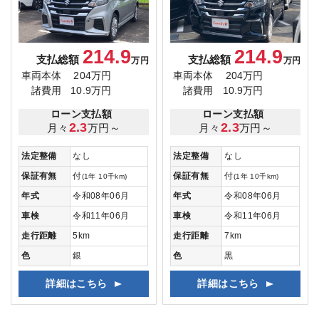
214.9
214.9
支払総額
支払総額
万円
万円
車両本体
204万円
車両本体
204万円
諸費用
10.9万円
諸費用
10.9万円
ローン支払額
ローン支払額
2.3
2.3
月々
万円～
月々
万円～
法定整備
なし
法定整備
なし
保証有無
付
保証有無
付
(1年 10千km)
(1年 10千km)
年式
令和08年06月
年式
令和08年06月
車検
令和11年06月
車検
令和11年06月
走行距離
5km
走行距離
7km
色
銀
色
黒
詳細はこちら
詳細はこちら