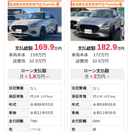
169.9
182.9
支払総額
支払総額
万円
万円
車両本体
159万円
車両本体
172万円
諸費用
10.9万円
諸費用
10.9万円
ローン支払額
ローン支払額
1.8
2
月々
万円～
月々
万円～
法定整備
なし
法定整備
なし
保証有無
付
保証有無
付
(1年 10千km)
(1年 10千km)
年式
令和08年05月
年式
令和08年06月
車検
令和11年05月
車検
令和11年06月
走行距離
7km
走行距離
6km
色
パール
色
銀