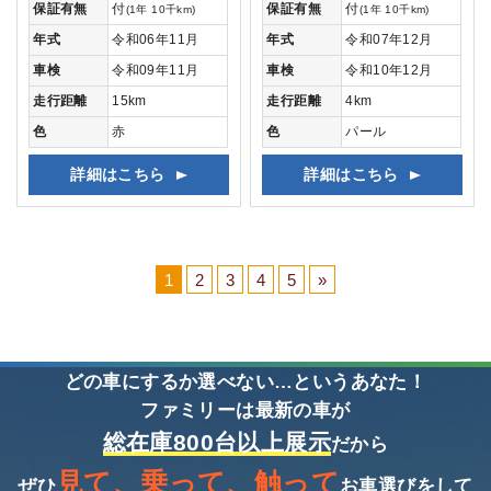
保証有無
付
保証有無
付
(1年 10千km)
(1年 10千km)
年式
令和06年11月
年式
令和07年12月
車検
令和09年11月
車検
令和10年12月
走行距離
15km
走行距離
4km
色
赤
色
パール
詳細はこちら
詳細はこちら
1
2
3
4
5
»
どの車にするか選べない…というあなた！
ファミリーは最新の車が
総在庫800台以上展示
だから
見て、乗って、触って
ぜひ
お車選びをして