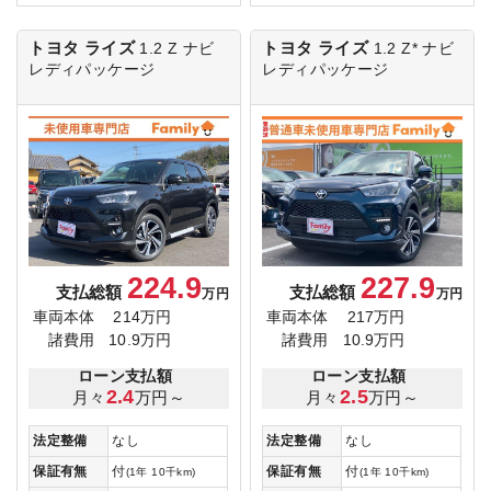
トヨタ ライズ
トヨタ ライズ
1.2 Z
ナビ
1.2 Z*
ナビ
レディパッケージ
レディパッケージ
224.9
227.9
支払総額
支払総額
万円
万円
車両本体
214万円
車両本体
217万円
諸費用
10.9万円
諸費用
10.9万円
ローン支払額
ローン支払額
2.4
2.5
月々
万円～
月々
万円～
法定整備
なし
法定整備
なし
保証有無
付
保証有無
付
(1年 10千km)
(1年 10千km)