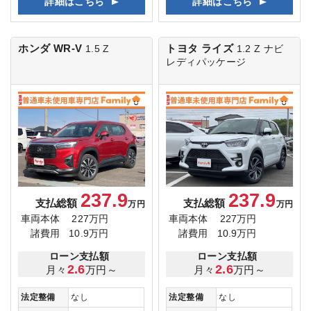
詳細はこちら
詳細はこちら
ホンダ WR-V
トヨタ ライズ
1.5 Z
1.2 Z
ナビ
レディパッケージ
237.9
237.9
支払総額
支払総額
万円
万円
車両本体
227万円
車両本体
227万円
諸費用
10.9万円
諸費用
10.9万円
ローン支払額
ローン支払額
2.6
2.6
月々
万円～
月々
万円～
法定整備
なし
法定整備
なし