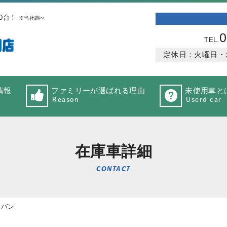
0台！
※当社調べ
0
TEL.
定休日：火曜日・水曜
情報
ファミリーが選ばれる理由
未使用車と
Reason
Userd car
在庫車詳細
CONTACT
スバン