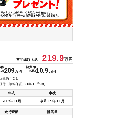
219.9
万円
支払総額
(税込)
本体
諸費用
209
10.9
税込)
万円
(税込)
万円
定整備：なし
証付（無料保証）(1年 10千km)
年式
車検
R07年11月
令和09年11月
走行距離
排気量