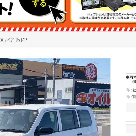
GX ﾊｲﾌﾞﾘｯﾄﾞ*
車両
(
法
保