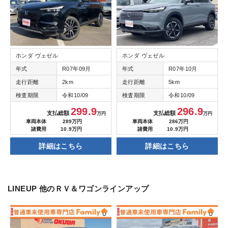
ホンダ ヴェゼル
ホンダ ヴェゼル
年式
R07年09月
年式
R07年10月
走行距離
2km
走行距離
5km
検査期限
令和10/09
検査期限
令和10/09
299.9
296.9
支払総額
支払総額
万円
万円
車両本体
289万円
車両本体
286万円
諸費用
10.9万円
諸費用
10.9万円
詳細はこちら
詳細はこちら
LINEUP
他のＲＶ＆ワゴンラインアップ