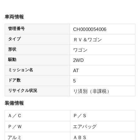
車両情報
管理番号
CH0000054006
タイプ
ＲＶ＆ワゴン
形状
ワゴン
駆動
2WD
ミッション名
AT
ドア数
5
リサイクル状況
リ済別（非課税）
装備情報
Ａ／Ｃ
Ｐ／Ｓ
Ｐ／Ｗ
エアバッグ
アルミ
ＡＢＳ