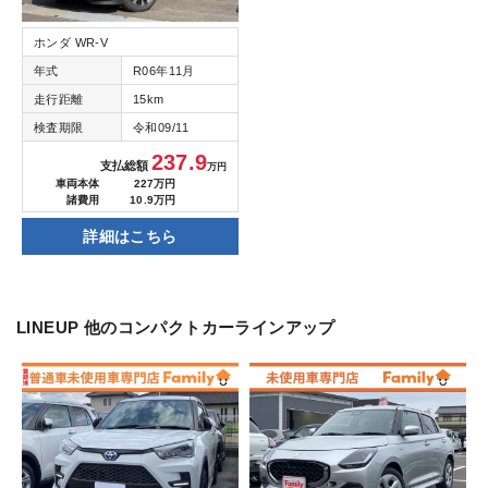
ホンダ WR-V
年式
R06年11月
走行距離
15km
検査期限
令和09/11
237.9
支払総額
万円
車両本体
227万円
諸費用
10.9万円
詳細はこちら
LINEUP
他のコンパクトカーラインアップ