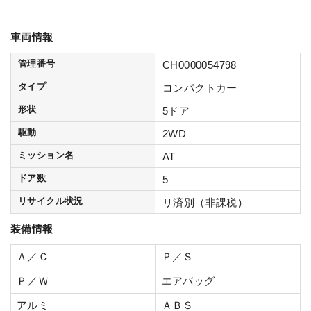
車両情報
管理番号
CH0000054798
タイプ
コンパクトカー
形状
5ドア
駆動
2WD
ミッション名
AT
ドア数
5
リサイクル状況
リ済別（非課税）
装備情報
Ａ／Ｃ
Ｐ／Ｓ
Ｐ／Ｗ
エアバッグ
アルミ
ＡＢＳ