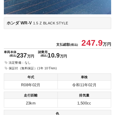
ホンダ WR-V
1.5 Z BLACK STYLE
247.9
万円
支払総額
(税込)
車両本体
諸費用
237
10.9
(税込)
万円
(税込)
万円
法定整備：なし
保証付（無料保証）(1年 10千km)
年式
車検
R08年02月
令和11年02月
走行距離
排気量
23km
1,500cc
色