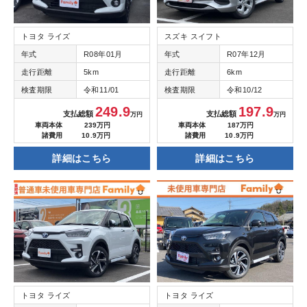
トヨタ ライズ
スズキ スイフト
年式
R08年01月
年式
R07年12月
走行距離
5km
走行距離
6km
検査期限
令和11/01
検査期限
令和10/12
249.9
197.9
支払総額
支払総額
万円
万円
車両本体
239万円
車両本体
187万円
諸費用
10.9万円
諸費用
10.9万円
詳細はこちら
詳細はこちら
トヨタ ライズ
トヨタ ライズ