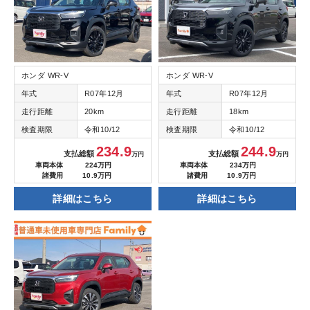
ホンダ WR-V
ホンダ WR-V
年式
R07年12月
年式
R07年12月
走行距離
20km
走行距離
18km
検査期限
令和10/12
検査期限
令和10/12
234.9
244.9
支払総額
支払総額
万円
万円
車両本体
224万円
車両本体
234万円
諸費用
10.9万円
諸費用
10.9万円
詳細はこちら
詳細はこちら