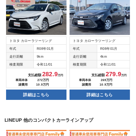
トヨタ カローラツーリング
トヨタ カローラツーリング
年式
R08年01月
年式
R08年01月
走行距離
9km
走行距離
4km
検査期限
令和11/01
検査期限
令和11/01
282.9
279.9
支払総額
支払総額
万円
万円
車両本体
272万円
車両本体
269万円
諸費用
10.9万円
諸費用
10.9万円
詳細はこちら
詳細はこちら
LINEUP
他のコンパクトカーラインアップ