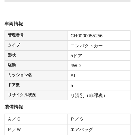
車両情報
管理番号
CH0000055256
タイプ
コンパクトカー
形状
5ドア
駆動
4WD
ミッション名
AT
ドア数
5
リサイクル状況
リ済別（非課税）
装備情報
Ａ／Ｃ
Ｐ／Ｓ
Ｐ／Ｗ
エアバッグ