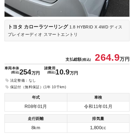
トヨタ カローラツーリング
1.8 HYBRID X 4WD
ディス
プレイオーディオ スマートエントリ
264.9
万円
支払総額
(税込)
車両本体
諸費用
254
10.9
(税込)
万円
(税込)
万円
法定整備：なし
保証付（無料保証）(1年 10千km)
年式
車検
R08年01月
令和11年01月
走行距離
排気量
8km
1,800cc