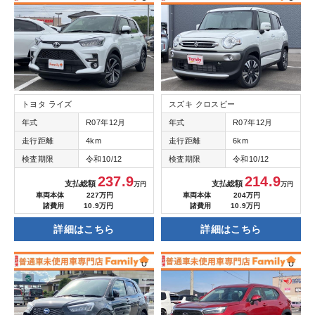
トヨタ ライズ
スズキ クロスビー
年式
R07年12月
年式
R07年12月
走行距離
4km
走行距離
6km
検査期限
令和10/12
検査期限
令和10/12
237.9
214.9
支払総額
支払総額
万円
万円
車両本体
227万円
車両本体
204万円
諸費用
10.9万円
諸費用
10.9万円
詳細はこちら
詳細はこちら