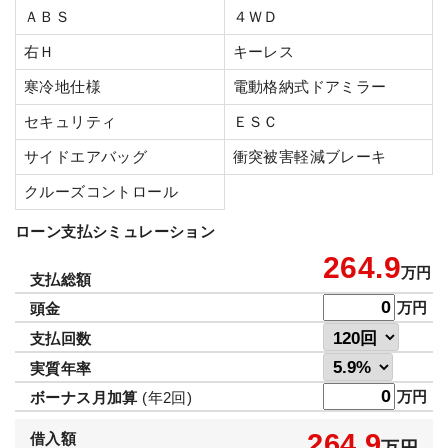
ＡＢＳ
４ＷＤ
右Ｈ
キーレス
寒冷地仕様
電動格納式ドアミラー
セキュリティ
ＥＳＣ
サイドエアバッグ
衝突被害軽減ブレーキ
クルーズコントロール
ローン支払シミュレーション
264.9
万円
支払総額
万円
頭金
支払回数
実質年率
万円
ボーナス月加算
(年2回)
264.9
借入額
万円