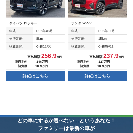
ダイハツ ロッキー
ホンダ WR-V
年式
R08年03月
年式
R06年11月
走行距離
8km
走行距離
15km
検査期限
令和11/03
検査期限
令和09/11
256.9
237.9
支払総額
支払総額
万円
万円
車両本体
246万円
車両本体
227万円
諸費用
10.9万円
諸費用
10.9万円
詳細はこちら
詳細はこちら
どの車にするか選べない…というあなた！
ファミリーは最新の車が