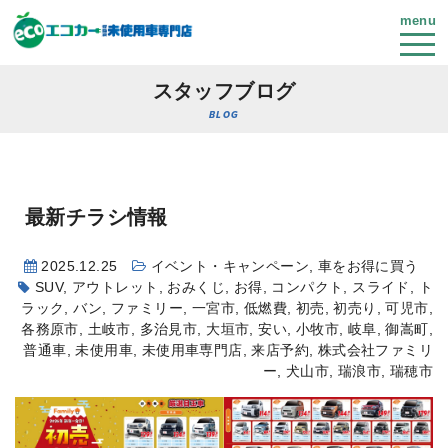
menu
スタッフブログ
BLOG
最新チラシ情報
2025.12.25
イベント・キャンペーン
,
車をお得に買う
SUV
,
アウトレット
,
おみくじ
,
お得
,
コンパクト
,
スライド
,
ト
ラック
,
バン
,
ファミリー
,
一宮市
,
低燃費
,
初売
,
初売り
,
可児市
,
各務原市
,
土岐市
,
多治見市
,
大垣市
,
安い
,
小牧市
,
岐阜
,
御嵩町
,
普通車
,
未使用車
,
未使用車専門店
,
来店予約
,
株式会社ファミリ
ー
,
犬山市
,
瑞浪市
,
瑞穂市