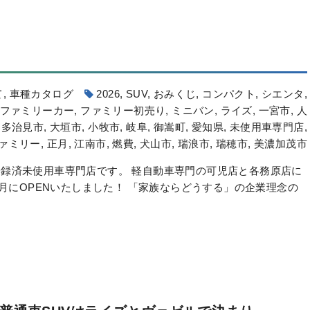
て
,
車種カタログ
2026
,
SUV
,
おみくじ
,
コンパクト
,
シエンタ
,
ファミリーカー
,
ファミリー初売り
,
ミニバン
,
ライズ
,
一宮市
,
人
,
多治見市
,
大垣市
,
小牧市
,
岐阜
,
御嵩町
,
愛知県
,
未使用車専門店
,
ァミリー
,
正月
,
江南市
,
燃費
,
犬山市
,
瑞浪市
,
瑞穂市
,
美濃加茂市
録済未使用車専門店です。 軽自動車専門の可児店と各務原店に
6月にOPENいたしました！ 「家族ならどうする」の企業理念の