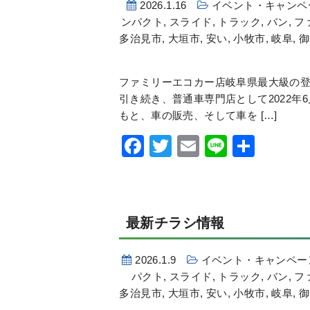
2026.1.16
イベント・キャンペ
ンパクト
,
スライド
,
トラック
,
バン
,
フ
多治見市
,
大垣市
,
安い
,
小牧市
,
岐阜
,
御
ファミリーエコカー店岐阜県最大級の登
引き続き、普通車専門店として2022年
もと、車の販売、そして車を […]
Facebook
Twitter
Email
Line
共
有
最新チラシ情報
2026.1.9
イベント・キャンペー
パクト
,
スライド
,
トラック
,
バン
,
フ
多治見市
,
大垣市
,
安い
,
小牧市
,
岐阜
,
御