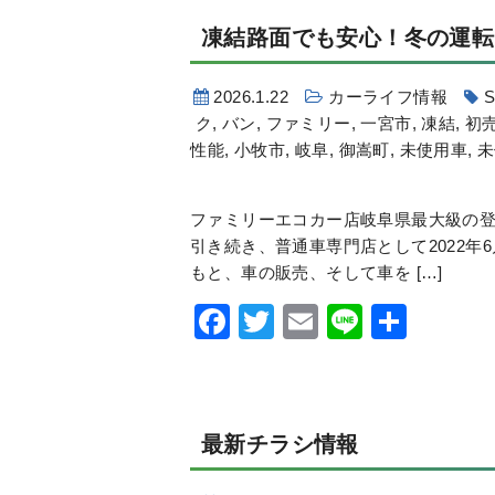
凍結路面でも安心！
冬の運転
2026.1.22
カーライフ情報
ク
,
バン
,
ファミリー
,
一宮市
,
凍結
,
初
性能
,
小牧市
,
岐阜
,
御嵩町
,
未使用車
,
未
ファミリーエコカー店岐阜県最大級の登
引き続き、普通車専門店として2022年
もと、車の販売、そして車を […]
Facebook
Twitter
Email
Line
共
有
最新チラシ情報