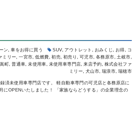
ーン
,
車をお得に買う
SUV
,
アウトレット
,
おみくじ
,
お得
,
コ
ァミリー
,
一宮市
,
低燃費
,
初売
,
初売り
,
可児市
,
各務原市
,
土岐市
,
嵩町
,
普通車
,
未使用車
,
未使用車専門店
,
来店予約
,
株式会社ファ
ミリー
,
犬山市
,
瑞浪市
,
瑞穂市
録済未使用車専門店です。 軽自動車専門の可児店と各務原店に
6月にOPENいたしました！ 「家族ならどうする」の企業理念の