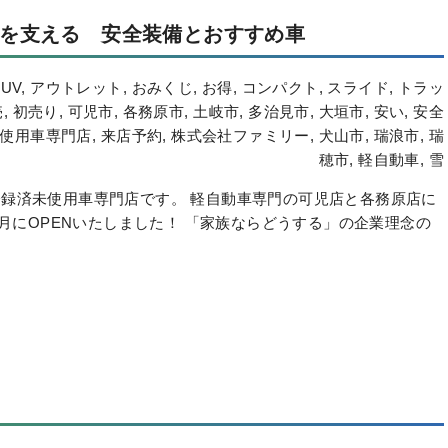
を支える 安全装備とおすすめ車
SUV
,
アウトレット
,
おみくじ
,
お得
,
コンパクト
,
スライド
,
トラッ
売
,
初売り
,
可児市
,
各務原市
,
土岐市
,
多治見市
,
大垣市
,
安い
,
安全
使用車専門店
,
来店予約
,
株式会社ファミリー
,
犬山市
,
瑞浪市
,
瑞
穂市
,
軽自動車
,
雪
録済未使用車専門店です。 軽自動車専門の可児店と各務原店に
6月にOPENいたしました！ 「家族ならどうする」の企業理念の