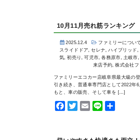
有
10月11月売れ筋ランキング
2025.12.4
ファミリーについ
スライドドア
,
セレナ
,
ハイブリッド
,
気
,
初売り
,
可児市
,
各務原市
,
土岐市
来店予約
,
株式会社フ
ファミリーエコカー店岐阜県最大級の登
引き続き、普通車専門店として2022年
もと、車の販売、そして車を […]
Facebook
Twitter
Email
Line
共
有