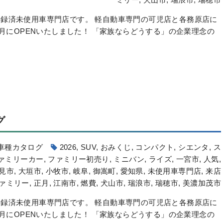
録済未使用車専門店です。 軽自動車専門の可児店と各務原店に
6月にOPENいたしました！ 「家族ならどうする」の企業理念の
グ
車種カタログ
2026
,
SUV
,
おみくじ
,
コンパクト
,
シエンタ
,
ス
ァミリーカー
,
ファミリー初売り
,
ミニバン
,
ライズ
,
一宮市
,
人気
,
見市
,
大垣市
,
小牧市
,
岐阜
,
御嵩町
,
愛知県
,
未使用車専門店
,
来店
ァミリー
,
正月
,
江南市
,
燃費
,
犬山市
,
瑞浪市
,
瑞穂市
,
美濃加茂市
録済未使用車専門店です。 軽自動車専門の可児店と各務原店に
6月にOPENいたしました！ 「家族ならどうする」の企業理念の