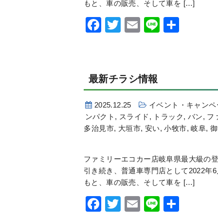
もと、車の販売、そして車を […]
Facebook
Twitter
Email
Line
共
有
最新チラシ情報
2025.12.25
イベント・キャンペ
ンパクト
,
スライド
,
トラック
,
バン
,
フ
多治見市
,
大垣市
,
安い
,
小牧市
,
岐阜
,
御
ファミリーエコカー店岐阜県最大級の登
引き続き、普通車専門店として2022年
もと、車の販売、そして車を […]
Facebook
Twitter
Email
Line
共