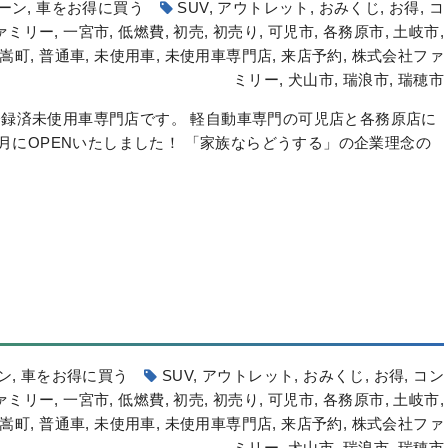
ーン
,
車をお得に買う
SUV
,
アウトレット
,
おみくじ
,
お得
,
コ
ァミリー
,
一宮市
,
低燃費
,
初売
,
初売り
,
可児市
,
各務原市
,
土岐市
,
嵩町
,
普通車
,
未使用車
,
未使用車専門店
,
来店予約
,
株式会社ファ
ミリー
,
犬山市
,
瑞浪市
,
瑞穂市
録済未使用車専門店です。 軽自動車専門の可児店と各務原店に
6月にOPENいたしました！ 「家族ならどうする」の企業理念の
ン
,
車をお得に買う
SUV
,
アウトレット
,
おみくじ
,
お得
,
コン
ァミリー
,
一宮市
,
低燃費
,
初売
,
初売り
,
可児市
,
各務原市
,
土岐市
,
嵩町
,
普通車
,
未使用車
,
未使用車専門店
,
来店予約
,
株式会社ファ
ミリー
,
犬山市
,
瑞浪市
,
瑞穂市