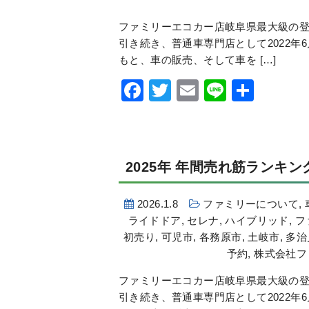
ファミリーエコカー店岐阜県最大級の登
引き続き、普通車専門店として2022年
もと、車の販売、そして車を […]
Facebook
Twitter
Email
Line
共
有
2025年 年間売れ筋ランキン
2026.1.8
ファミリーについて
,
ライドドア
,
セレナ
,
ハイブリッド
,
フ
初売り
,
可児市
,
各務原市
,
土岐市
,
多治
予約
,
株式会社フ
ファミリーエコカー店岐阜県最大級の登
引き続き、普通車専門店として2022年