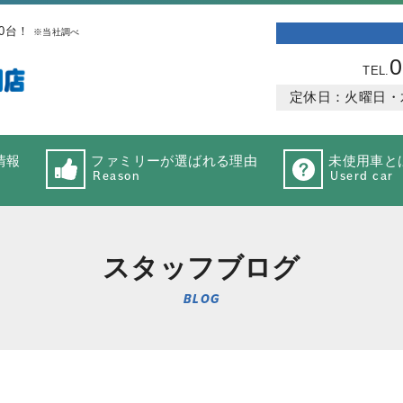
0台！
※当社調べ
0
TEL.
定休日：火曜日・水曜
情報
ファミリーが選ばれる理由
未使用車と
Reason
Userd car
スタッフブログ
BLOG