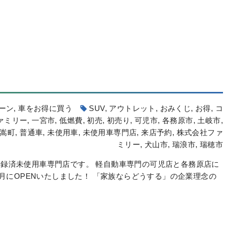
ーン
,
車をお得に買う
SUV
,
アウトレット
,
おみくじ
,
お得
,
コ
ァミリー
,
一宮市
,
低燃費
,
初売
,
初売り
,
可児市
,
各務原市
,
土岐市
,
嵩町
,
普通車
,
未使用車
,
未使用車専門店
,
来店予約
,
株式会社ファ
ミリー
,
犬山市
,
瑞浪市
,
瑞穂市
録済未使用車専門店です。 軽自動車専門の可児店と各務原店に
6月にOPENいたしました！ 「家族ならどうする」の企業理念の