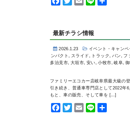
Facebook
Twitter
Email
Line
共
有
最新チラシ情報
2026.1.23
イベント・キャンペ
ンパクト
,
スライド
,
トラック
,
バン
,
フ
多治見市
,
大垣市
,
安い
,
小牧市
,
岐阜
,
御
ファミリーエコカー店岐阜県最大級の登
引き続き、普通車専門店として2022年
もと、車の販売、そして車を […]
Facebook
Twitter
Email
Line
共
有