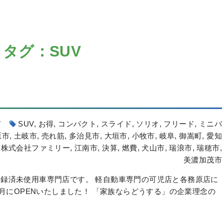
タグ：SUV
て
SUV
,
お得
,
コンパクト
,
スライド
,
ソリオ
,
フリード
,
ミニバ
原市
,
土岐市
,
売れ筋
,
多治見市
,
大垣市
,
小牧市
,
岐阜
,
御嵩町
,
愛知
,
株式会社ファミリー
,
江南市
,
決算
,
燃費
,
犬山市
,
瑞浪市
,
瑞穂市
,
美濃加茂市
録済未使用車専門店です。 軽自動車専門の可児店と各務原店に
6月にOPENいたしました！ 「家族ならどうする」の企業理念の