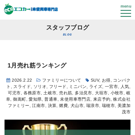
menu
スタッフブログ
BLOG
1月売れ筋ランキング
2026.2.22
ファミリーについて
SUV
,
お得
,
コンパク
ト
,
スライド
,
ソリオ
,
フリード
,
ミニバン
,
ライズ
,
一宮市
,
人気
,
可児市
,
各務原市
,
土岐市
,
売れ筋
,
多治見市
,
大垣市
,
小牧市
,
岐
阜
,
御嵩町
,
愛知県
,
普通車
,
未使用車専門店
,
来店予約
,
株式会社
ファミリー
,
江南市
,
決算
,
燃費
,
犬山市
,
瑞浪市
,
瑞穂市
,
美濃加
茂市