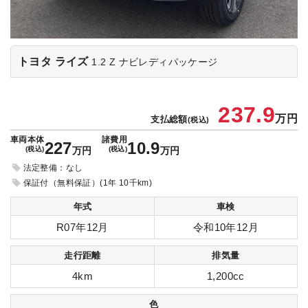
トヨタ ライズ
1.2 Z
ナビレディパッケージ
237.9
万円
支払総額
(税込)
車両本体
諸費用
227
10.9
(税込)
万円
(税込)
万円
法定整備：なし
保証付（無料保証）(1年 10千km)
年式
車検
R07年12月
令和10年12月
走行距離
排気量
4km
1,200cc
色