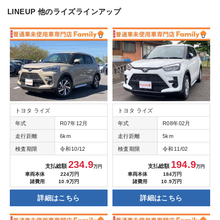
LINEUP
他のライズラインアップ
トヨタ ライズ
トヨタ ライズ
年式
R07年12月
年式
R08年02月
走行距離
6km
走行距離
5km
検査期限
令和10/12
検査期限
令和11/02
234.9
194.9
支払総額
支払総額
万円
万円
車両本体
224万円
車両本体
184万円
諸費用
10.9万円
諸費用
10.9万円
詳細はこちら
詳細はこちら