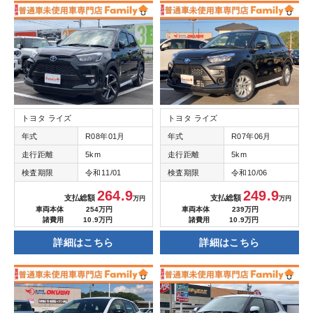
トヨタ ライズ
トヨタ ライズ
年式
R08年01月
年式
R07年06月
走行距離
5km
走行距離
5km
検査期限
令和11/01
検査期限
令和10/06
264.9
249.9
支払総額
支払総額
万円
万円
車両本体
254万円
車両本体
239万円
諸費用
10.9万円
諸費用
10.9万円
詳細はこちら
詳細はこちら