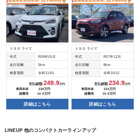
トヨタ ライズ
トヨタ ライズ
年式
R08年01月
年式
R07年12月
走行距離
5km
走行距離
8km
検査期限
令和11/01
検査期限
令和10/12
249.9
234.9
支払総額
支払総額
万円
万円
車両本体
239万円
車両本体
224万円
諸費用
10.9万円
諸費用
10.9万円
詳細はこちら
詳細はこちら
LINEUP
他のコンパクトカーラインアップ