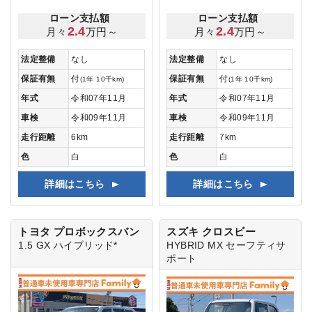
ローン支払額
ローン支払額
2.4
2.4
月々
万円～
月々
万円～
法定整備
なし
法定整備
なし
保証有無
付
保証有無
付
(1年 10千km)
(1年 10千km)
年式
令和07年11月
年式
令和07年11月
車検
令和09年11月
車検
令和09年11月
走行距離
6km
走行距離
7km
色
白
色
白
詳細はこちら
詳細はこちら
トヨタ プロボックスバン
スズキ クロスビー
1.5 GX ハイブリッド*
HYBRID MX
セーフティサ
ポート