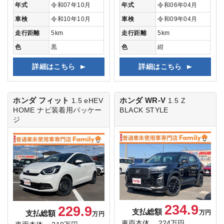
年式
令和07年10月
年式
令和06年04月
車検
令和10年10月
車検
令和09年04月
走行距離
5km
走行距離
5km
色
黒
色
紺
詳細はこちら
詳細はこちら
ホンダ フィット
ホンダ WR-V
1.5 eHEV
1.5 Z
HOME
ナビ装着用パッケー
BLACK STYLE
ジ
234.9
229.9
支払総額
支払総額
万円
万円
車両本体
224万円