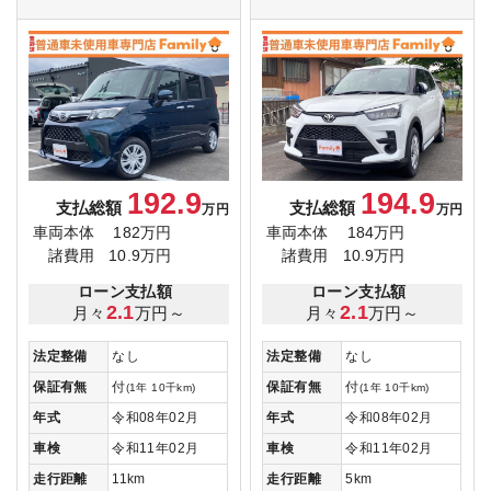
192.9
194.9
支払総額
支払総額
万円
万円
車両本体
182万円
車両本体
184万円
諸費用
10.9万円
諸費用
10.9万円
ローン支払額
ローン支払額
2.1
2.1
月々
万円～
月々
万円～
法定整備
なし
法定整備
なし
保証有無
付
保証有無
付
(1年 10千km)
(1年 10千km)
年式
令和08年02月
年式
令和08年02月
車検
令和11年02月
車検
令和11年02月
走行距離
11km
走行距離
5km