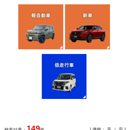
149
[ 価格：
高
｜
安
]
検索結果：
件