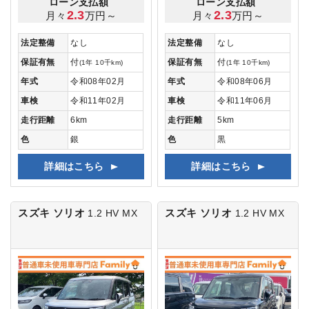
ローン支払額
ローン支払額
2.3
2.3
月々
万円～
月々
万円～
法定整備
なし
法定整備
なし
保証有無
付
保証有無
付
(1年 10千km)
(1年 10千km)
年式
令和08年02月
年式
令和08年06月
車検
令和11年02月
車検
令和11年06月
走行距離
6km
走行距離
5km
色
銀
色
黒
詳細はこちら
詳細はこちら
スズキ ソリオ
スズキ ソリオ
1.2 HV MX
1.2 HV MX