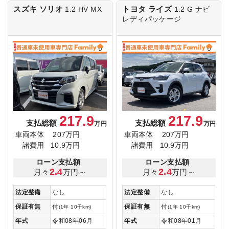
スズキ ソリオ
トヨタ ライズ
1.2 HV MX
1.2 G
ナビ
レディパッケージ
217.9
217.9
支払総額
支払総額
万円
万円
車両本体
207万円
車両本体
207万円
諸費用
10.9万円
諸費用
10.9万円
ローン支払額
ローン支払額
2.4
2.4
月々
万円～
月々
万円～
法定整備
なし
法定整備
なし
保証有無
付
保証有無
付
(1年 10千km)
(1年 10千km)
年式
令和08年06月
年式
令和08年01月