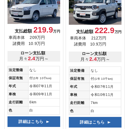
219.9
222.9
支払総額
支払総額
万円
万円
車両本体
209万円
車両本体
212万円
諸費用
10.9万円
諸費用
10.9万円
ローン支払額
ローン支払額
2.4
月々
万円～
2.4
月々
万円～
法定整備
なし
法定整備
なし
保証有無
付
(1年 10千km)
保証有無
付
(1年 10千km)
年式
令和07年11月
年式
令和07年11月
車検
令和09年11月
車検
令和10年11月
走行距離
6km
走行距離
7km
色
白
色
白
詳細はこちら
詳細はこちら