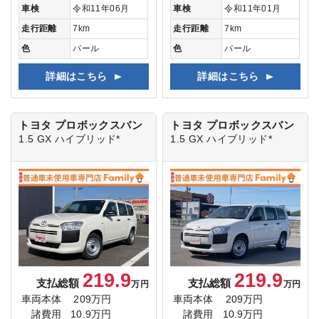
車検
令和11年06月
車検
令和11年01月
走行距離
7km
走行距離
7km
色
パール
色
パール
詳細はこちら
詳細はこちら
トヨタ プロボックスバン
トヨタ プロボックスバン
1.5 GX ハイブリッド*
1.5 GX ハイブリッド*
219.9
219.9
支払総額
支払総額
万円
万円
車両本体
209万円
車両本体
209万円
諸費用
10.9万円
諸費用
10.9万円