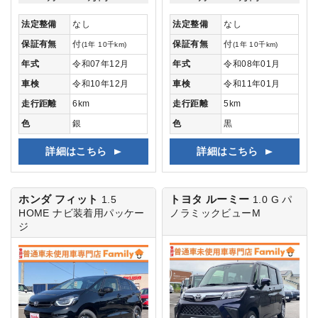
法定整備
なし
法定整備
なし
保証有無
付
保証有無
付
(1年 10千km)
(1年 10千km)
年式
令和07年12月
年式
令和08年01月
車検
令和10年12月
車検
令和11年01月
走行距離
6km
走行距離
5km
色
銀
色
黒
詳細はこちら
詳細はこちら
ホンダ フィット
トヨタ ルーミー
1.5
1.0 G
パ
HOME
ナビ装着用パッケー
ノラミックビューM
ジ