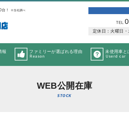
0台！
※当社調べ
0
TEL.
定休日：火曜日・水曜
情報
ファミリーが選ばれる理由
未使用車と
Reason
Userd car
WEB公開在庫
STOCK