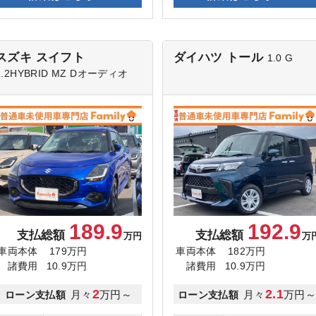
スズキ スイフト
ダイハツ トール
1.0 G
1.2HYBRID MZ Dオーディオ
189.9
192.9
支払総額
支払総額
万円
万
車両本体
179万円
車両本体
182万円
諸費用
10.9万円
諸費用
10.9万円
2
2.1
月々
万円～
月々
万円
ローン支払額
ローン支払額