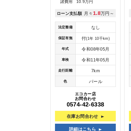
諸費用
10.9万円
1.8
月々
万円～
ローン支払額
なし
法定整備
付
保証有無
(1年 10千km)
令和08年05月
年式
令和11年05月
車検
7km
走行距離
パール
色
エコカー店
お問合わせ
0574-42-6338
在庫お問合わせ
詳細はこちら