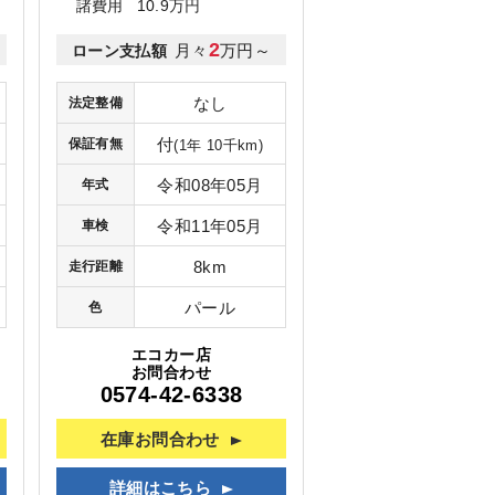
諸費用
10.9万円
2
月々
万円～
ローン支払額
なし
法定整備
付
保証有無
(1年 10千km)
令和08年05月
年式
令和11年05月
車検
8km
走行距離
パール
色
エコカー店
お問合わせ
0574-42-6338
在庫お問合わせ
詳細はこちら