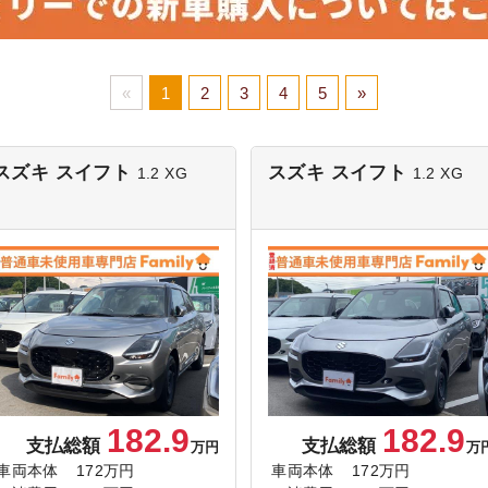
«
1
2
3
4
5
»
スズキ スイフト
スズキ スイフト
1.2 XG
1.2 XG
182.9
182.9
支払総額
支払総額
万円
万
車両本体
172万円
車両本体
172万円