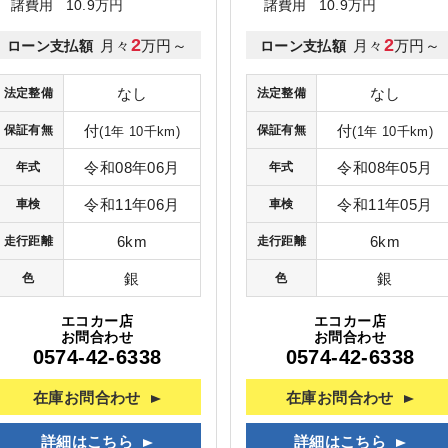
諸費用
10.9万円
諸費用
10.9万円
2
2
月々
万円～
月々
万円～
ローン支払額
ローン支払額
なし
なし
法定整備
法定整備
付
付
保証有無
保証有無
(1年 10千km)
(1年 10千km)
令和08年06月
令和08年05月
年式
年式
令和11年06月
令和11年05月
車検
車検
6km
6km
走行距離
走行距離
銀
銀
色
色
エコカー店
エコカー店
お問合わせ
お問合わせ
0574-42-6338
0574-42-6338
在庫お問合わせ
在庫お問合わせ
詳細はこちら
詳細はこちら