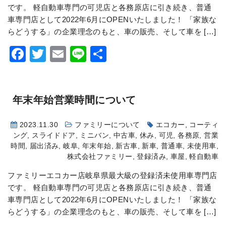
です。 軽自動車専門の可児店と各務原店に引き続き、普通
車専門店として2022年6月にOPENいたしました！ 「家族な
らどうする」の企業理念のもと、車の販売、そして車を […]
Facebook
Twitter
Email
Line
共
有
年末年始営業時間について
2023.11.30
ファミリーについて
エコカー
,
コーティ
ング
,
スライドドア
,
ミニバン
,
中古車
,
休み
,
可児
,
各務原
,
営業
時間
,
届出済み
,
岐阜
,
年末年始
,
新古車
,
新車
,
普通車
,
未使用車
,
株式会社ファミリー
,
登録済み
,
車屋
,
軽自動車
ファミリーエコカー店岐阜県最大級の登録済未使用車専門店
です。 軽自動車専門の可児店と各務原店に引き続き、普通
車専門店として2022年6月にOPENいたしました！ 「家族な
らどうする」の企業理念のもと、車の販売、そして車を […]