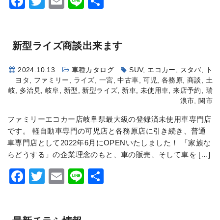
Facebook
Twitter
Email
Line
共
有
新型ライズ商談出来ます
2024.10.13
車種カタログ
SUV
,
エコカー
,
スタバ
,
ト
ヨタ
,
ファミリー
,
ライズ
,
一宮
,
中古車
,
可児
,
各務原
,
商談
,
土
岐
,
多治見
,
岐阜
,
新型
,
新型ライズ
,
新車
,
未使用車
,
来店予約
,
瑞
浪市
,
関市
ファミリーエコカー店岐阜県最大級の登録済未使用車専門店
です。 軽自動車専門の可児店と各務原店に引き続き、普通
車専門店として2022年6月にOPENいたしました！ 「家族な
らどうする」の企業理念のもと、車の販売、そして車を […]
Facebook
Twitter
Email
Line
共
有