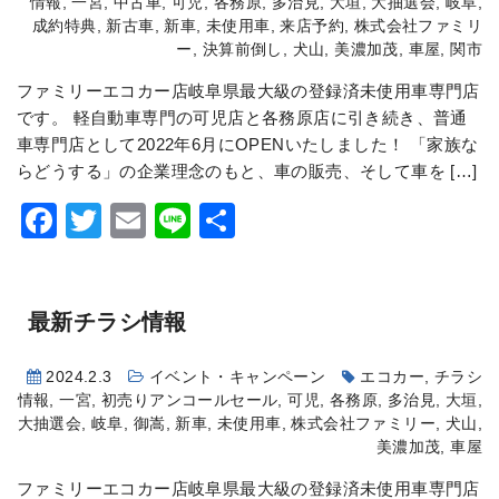
情報
,
一宮
,
中古車
,
可児
,
各務原
,
多治見
,
大垣
,
大抽選会
,
岐阜
,
成約特典
,
新古車
,
新車
,
未使用車
,
来店予約
,
株式会社ファミリ
ー
,
決算前倒し
,
犬山
,
美濃加茂
,
車屋
,
関市
ファミリーエコカー店岐阜県最大級の登録済未使用車専門店
です。 軽自動車専門の可児店と各務原店に引き続き、普通
車専門店として2022年6月にOPENいたしました！ 「家族な
らどうする」の企業理念のもと、車の販売、そして車を […]
Facebook
Twitter
Email
Line
共
有
最新チラシ情報
2024.2.3
イベント・キャンペーン
エコカー
,
チラシ
情報
,
一宮
,
初売りアンコールセール
,
可児
,
各務原
,
多治見
,
大垣
,
大抽選会
,
岐阜
,
御嵩
,
新車
,
未使用車
,
株式会社ファミリー
,
犬山
,
美濃加茂
,
車屋
ファミリーエコカー店岐阜県最大級の登録済未使用車専門店