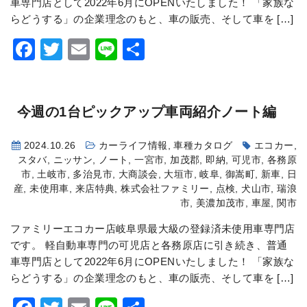
車専門店として2022年6月にOPENいたしました！ 「家族な
らどうする」の企業理念のもと、車の販売、そして車を […]
Facebook
Twitter
Email
Line
共
有
今週の1台
ピックアップ車両紹介
ノート編
2024.10.26
カーライフ情報
,
車種カタログ
エコカー
,
スタバ
,
ニッサン
,
ノート
,
一宮市
,
加茂郡
,
即納
,
可児市
,
各務原
市
,
土岐市
,
多治見市
,
大商談会
,
大垣市
,
岐阜
,
御嵩町
,
新車
,
日
産
,
未使用車
,
来店特典
,
株式会社ファミリー
,
点検
,
犬山市
,
瑞浪
市
,
美濃加茂市
,
車屋
,
関市
ファミリーエコカー店岐阜県最大級の登録済未使用車専門店
です。 軽自動車専門の可児店と各務原店に引き続き、普通
車専門店として2022年6月にOPENいたしました！ 「家族な
らどうする」の企業理念のもと、車の販売、そして車を […]