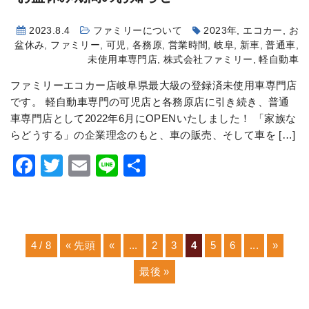
2023.8.4
ファミリーについて
2023年
,
エコカー
,
お
盆休み
,
ファミリー
,
可児
,
各務原
,
営業時間
,
岐阜
,
新車
,
普通車
,
未使用車専門店
,
株式会社ファミリー
,
軽自動車
ファミリーエコカー店岐阜県最大級の登録済未使用車専門店
です。 軽自動車専門の可児店と各務原店に引き続き、普通
車専門店として2022年6月にOPENいたしました！ 「家族な
らどうする」の企業理念のもと、車の販売、そして車を […]
Facebook
Twitter
Email
Line
共
有
4 / 8
« 先頭
«
...
2
3
4
5
6
...
»
最後 »