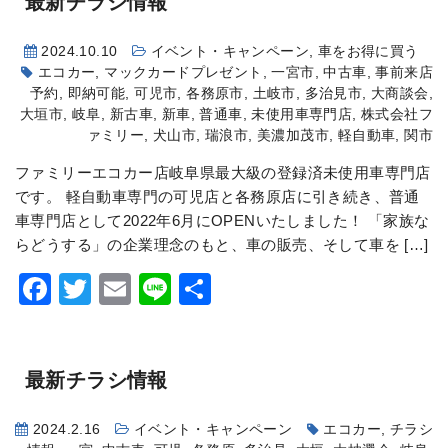
最新チラシ情報
2024.10.10
イベント・キャンペーン
,
車をお得に買う
エコカー
,
マックカードプレゼント
,
一宮市
,
中古車
,
事前来店
予約
,
即納可能
,
可児市
,
各務原市
,
土岐市
,
多治見市
,
大商談会
,
大垣市
,
岐阜
,
新古車
,
新車
,
普通車
,
未使用車専門店
,
株式会社フ
ァミリー
,
犬山市
,
瑞浪市
,
美濃加茂市
,
軽自動車
,
関市
ファミリーエコカー店岐阜県最大級の登録済未使用車専門店
です。 軽自動車専門の可児店と各務原店に引き続き、普通
車専門店として2022年6月にOPENいたしました！ 「家族な
らどうする」の企業理念のもと、車の販売、そして車を […]
Facebook
Twitter
Email
Line
共
有
最新チラシ情報
2024.2.16
イベント・キャンペーン
エコカー
,
チラシ