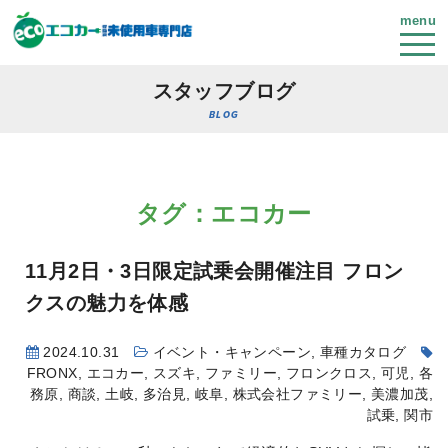
menu
スタッフブログ
BLOG
タグ：エコカー
11月2日・3日限定試乗会開催
注目 フロン
クスの魅力を体感
2024.10.31
イベント・キャンペーン
,
車種カタログ
FRONX
,
エコカー
,
スズキ
,
ファミリー
,
フロンクロス
,
可児
,
各
務原
,
商談
,
土岐
,
多治見
,
岐阜
,
株式会社ファミリー
,
美濃加茂
,
試乗
,
関市