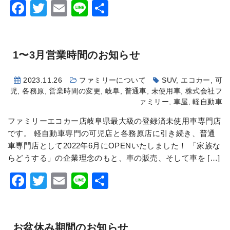
Facebook
Twitter
Email
Line
共
有
1〜3月営業時間のお知らせ
2023.11.26
ファミリーについて
SUV
,
エコカー
,
可
児
,
各務原
,
営業時間の変更
,
岐阜
,
普通車
,
未使用車
,
株式会社フ
ァミリー
,
車屋
,
軽自動車
ファミリーエコカー店岐阜県最大級の登録済未使用車専門店
です。 軽自動車専門の可児店と各務原店に引き続き、普通
車専門店として2022年6月にOPENいたしました！ 「家族な
らどうする」の企業理念のもと、車の販売、そして車を […]
Facebook
Twitter
Email
Line
共
有
お盆休み期間のお知らせ