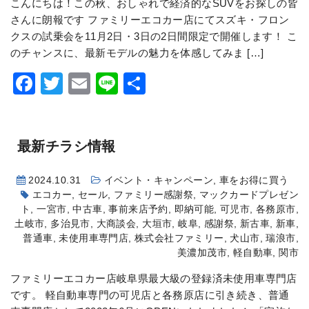
こんにちは！この秋、おしゃれで経済的なSUVをお探しの皆
さんに朗報です
ファミリーエコカー店にてスズキ・フロン
クスの試乗会を11月2日・3日の2日間限定で開催します！
こ
のチャンスに、最新モデルの魅力を体感してみま […]
Facebook
Twitter
Email
Line
共
有
最新チラシ情報
2024.10.31
イベント・キャンペーン
,
車をお得に買う
エコカー
,
セール
,
ファミリー感謝祭
,
マックカードプレゼン
ト
,
一宮市
,
中古車
,
事前来店予約
,
即納可能
,
可児市
,
各務原市
,
土岐市
,
多治見市
,
大商談会
,
大垣市
,
岐阜
,
感謝祭
,
新古車
,
新車
,
普通車
,
未使用車専門店
,
株式会社ファミリー
,
犬山市
,
瑞浪市
,
美濃加茂市
,
軽自動車
,
関市
ファミリーエコカー店岐阜県最大級の登録済未使用車専門店
です。 軽自動車専門の可児店と各務原店に引き続き、普通